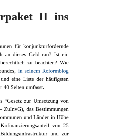
paket II ins
nen für konjunkturfördernde
 an dieses Geld ran? Ist ein
aberechtlich zu beachten? Wie
ebundes,
in seinem Reformblog
 und eine Liste der häufigsten
r 40 Seiten umfasst.
das “Gesetz zur Umsetzung von
tz– ZuInvG), das Bestimmungen
 Kommunen und Länder in Höhe
ofinanzierungsanteil von 25
Bildungsinfrastruktur und zur