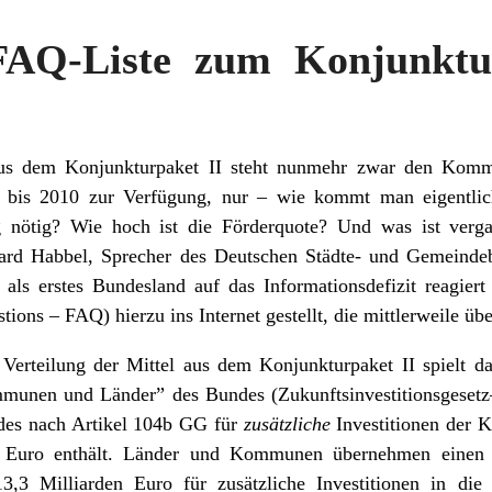
FAQ-Liste zum Konjunktur
us dem Konjunkturpaket II steht nunmehr zwar den Kommu
is 2010 zur Verfügung, nur – wie kommt man eigentlich
g nötig? Wie hoch ist die Förderquote? Und was ist verg
ard Habbel, Sprecher des Deutschen Städte- und Gemeind
ls erstes Bundesland auf das Informationsdefizit reagiert
ions – FAQ) hierzu ins Internet gestellt, die mittlerweile übe
 Verteilung der Mittel aus dem Konjunkturpaket II spielt 
mmunen und Länder” des Bundes (Zukunftsinvestitionsgese
ndes nach Artikel 104b GG für
zusätzliche
Investitionen der
n Euro enthält. Länder und Kommunen übernehmen einen K
3,3 Milliarden Euro für zusätzliche Investitionen in die 