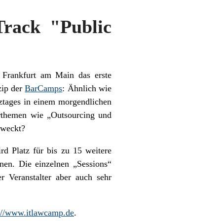
rack "Public
Frankfurt am Main das erste
zip der
BarCamps
: Ähnlich wie
ztages in einem morgendlichen
rthemen wie „Outsourcing und
eweckt?
d Platz für bis zu 15 weitere
en. Die einzelnen „Sessions“
r Veranstalter aber auch sehr
://www.itlawcamp.de
.