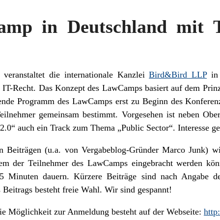
amp in Deutschland mit T
eranstaltet die internationale Kanzlei
Bird&Bird LLP
in 
IT-Recht. Das Konzept des LawCamps basiert auf dem Prin
eßende Programm des LawCamps erst zu Beginn des Konferen
Teilnehmer gemeinsam bestimmt. Vorgesehen ist neben Obe
.0“ auch ein Track zum Thema „Public Sector“. Interesse g
en Beiträgen (u.a. von Vergabeblog-Gründer Marco Junk) wir
em der Teilnehmer des LawCamps eingebracht werden könn
45 Minuten dauern. Kürzere Beiträge sind nach Angabe de
Beitrags besteht freie Wahl. Wir sind gespannt!
ie Möglichkeit zur Anmeldung besteht auf der Webseite:
http