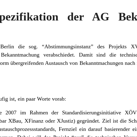
pezifikation der AG Be
Berlin die sog. “Abstimmungsinstanz” des Projekts XV
 Bekanntmachung verabschiedet. Damit sind die technis
form übergreifenden Austausch von Bekanntmachungen nach zw
ig ist, ein paar Worte vorab:
 2007 im Rahmen der Standardisierungsinitiative XÖV
bar XBau, XFinanz oder XJustiz) gegründet. Ziel ist die Sc
tauschprozessstandards, Fernziel ein darauf basierender ein