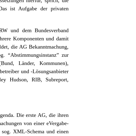
setzungen hierfür, sprich, die
. Das ist Aufgabe der privaten
RW und dem Bundesverband
mehrere Komponenten und damit
ildet, die AG Bekanntmachung,
og. “Abstimmungsinstanz” zur
e (Bund, Länder, Kommunen),
betreiber und -Lösungsanbieter
ealey Hudson, RIB, Subreport,
enda. Die erste AG, die ihren
tmachungen von einer eVergabe-
in sog. XML-Schema und einen