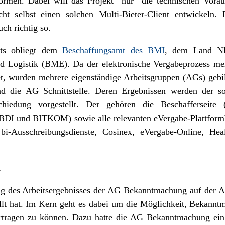
ormen. Dabei will das Projekt “nur” die technischen Voraus
nicht selbst einen solchen Multi-Bieter-Client entwickeln
ch richtig so.
kts obliegt dem
Beschaffungsamt des BMI
, dem Land N
und Logistik (BME). Da der elektronische Vergabeprozess 
tet, wurden mehrere eigenständige Arbeitsgruppen (AGs) geb
d die AG Schnittstelle. Deren Ergebnissen werden der s
hiedung vorgestellt. Der gehören die Beschafferseit
 BDI und BITKOM) sowie alle relevanten eVergabe-Plattform
, bi-Ausschreibungsdienste, Cosinex, eVergabe-Online, H
n
ng des Arbeitsergebnisses der AG Bekanntmachung auf der Ag
füllt hat. Im Kern geht es dabei um die Möglichkeit, Bekann
bertragen zu können. Dazu hatte die AG Bekanntmachung e