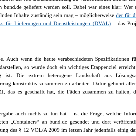
n bund.de geliefert werden soll. Dabei war eines klar: Wer
elnden Inhalte zuständig sein mag – möglicherweise
der für 
ss für Lieferungen und Dienstleistungen (DVAL)
– das Proj
e. Auch wenn die heute verabschiedeten Spezifikationen fü
 darstellen, so wurde doch ein wichtiges Etappenziel erreich
 ist: Die extrem heterogene Landschaft aus Lösungsanb
rmag konstruktiv zusammen zu arbeiten. Dafür gebührt alle
, das es geschafft hat, die Fäden zusammen zu halten, d
rgabe auch nichts zu tun hat – ist die Frage, welche Inf
deten „Containers“ an bund.de gesendet und dort veröffen
ung des § 12 VOL/A 2009 im letzen Jahr jedenfalls einig dar