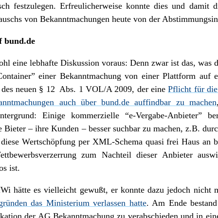
ch festzulegen. Erfreulicherweise konnte dies und damit di
stauschs von Bekanntmachungen heute von der Abstimmungsin
f bund.de
l eine lebhafte Diskussion voraus: Denn zwar ist das, was d
“Container” einer Bekanntmachung von einer Plattform auf e
ts des neuen § 12 Abs. 1 VOL/A 2009, der eine
Pflicht für di
ekanntmachungen auch über bund.de auffindbar zu machen
Hintergrund: Einige kommerzielle “e-Vergabe-Anbieter” b
ie Bieter – ihre Kunden – besser suchbar zu machen, z.B. 
diese Wertschöpfung per XML-Schema quasi frei Haus an bu
ettbewerbsverzerrung zum Nachteil dieser Anbieter aus
s ist.
hätte es vielleicht gewußt, er konnte dazu jedoch nicht me
ründen das Ministerium verlassen hatte
. Am Ende bestand 
fikation der AG Bekanntmachung zu verabschieden und in eine