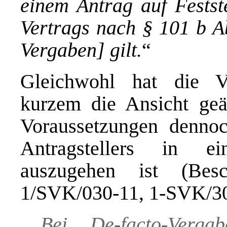
einem Antrag auf Festst
Vertrags nach § 101 b Ab
Vergaben] gilt.
“
Gleichwohl hat die 
kurzem die Ansicht geä
Voraussetzungen dennoc
Antragstellers in ei
auszugehen ist (Bes
1/SVK/030-11, 1-SVK/30
„Bei De-facto-Verg