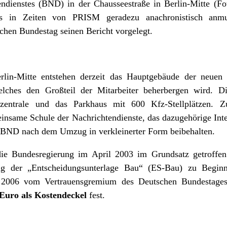
ndienstes (BND) in der Chausseestraße in Berlin-Mitte (Fo
s in Zeiten von PRISM geradezu anachronistisch anmu
hen Bundestag seinen Bericht vorgelegt.
rlin-Mitte entstehen derzeit das Hauptgebäude der neu
lches den Großteil der Mitarbeiter beherbergen wird. 
iezentrale und das Parkhaus mit 600 Kfz-Stellplätzen. 
nsame Schule der Nachrichtendienste, das dazugehörige Inte
r BND nach dem Umzug in verkleinerter Form beibehalten.
ie Bundesregierung im April 2003 im Grundsatz getroffen
ng der „Entscheidungsunterlage Bau“ (ES-Bau) zu Begin
06 vom Vertrauensgremium des Deutschen Bundestages ge
 Euro als Kostendeckel
fest.