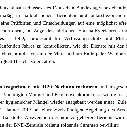
Haushaltsausschusses des Deutschen Bundestages bestehende 
mäßig in halbjährlichen Berichten und anlassbezogenen
seine Prüfbitten und Entscheidungen auf eine möglichst effe
hen darin, im Zuge des jährlichen Haushaltsverfahrens die 
des – BND, Bundesamt für Verfassungsschutz und Militä
aufenden Jahres zu kontrollieren, wie die Dienste mit den 
flichtet, mindestens in der Mitte und am Ende jeder Wahlpe
igkeit Bericht zu erstatten.
uftragnehmer mit 1120 Nachunternehmern
und insgesam
n Bau prägten Mängel und Fehlkonstruktionen, so wurde u.a.
r hygienischer Mängel wieder ausgebaut werden muss. Zuletz
. Januar 2013 bei einer zweistündigen Begehung des Areal
r Baustelle. Ausweislich des nun vorgelegten Berichts wu
 der BND-Zentrale bislang folgende Summen bewilligt: