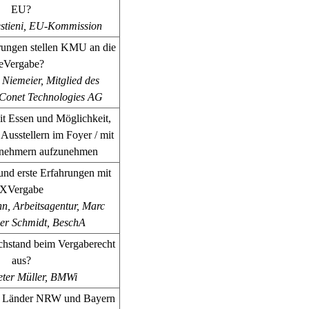
EU?
estieni, EU-Kommission
ungen stellen KMU an die
eVergabe?
Niemeier, Mitglied des
s Conet Technologies AG
it Essen und Möglichkeit,
Ausstellern im Foyer / mit
lnehmern aufzunehmen
und erste Erfahrungen mit
XVergabe
n, Arbeitsagentur,
Marc
er Schmidt, BeschA
achstand beim Vergaberecht
aus?
ter Müller, BMWi
, Länder NRW und Bayern