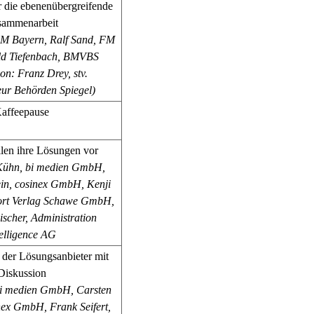
r die ebenenübergreifende
sammenarbeit
FM Bayern,
Ralf Sand, FM
ld Tiefenbach, BMVBS
on: Franz Drey, stv.
eur Behörden Spiegel)
affeepause
llen ihre Lösungen vor
Kühn, bi medien GmbH,
ein, cosinex GmbH,
Kenji
ort Verlag Schawe GmbH,
ischer, Administration
telligence AG
 der Lösungsanbieter mit
Diskussion
bi medien GmbH,
Carsten
inex GmbH,
Frank Seifert,