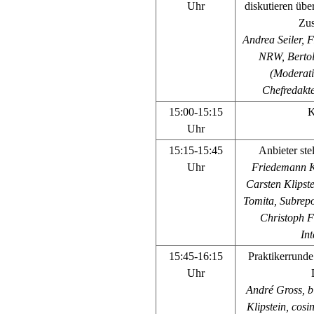
Uhr
diskutieren übe
Zu
Andrea Seiler, 
NRW,
Berto
(
Moderati
Chefredakt
15:00-15:15
K
Uhr
15:15-15:45
Anbieter ste
Uhr
Friedemann 
Carsten Klipst
Tomita, Subrep
Christoph F
In
15:45-16:15
Praktikerrunde
Uhr
André Gross, 
Klipstein, cos