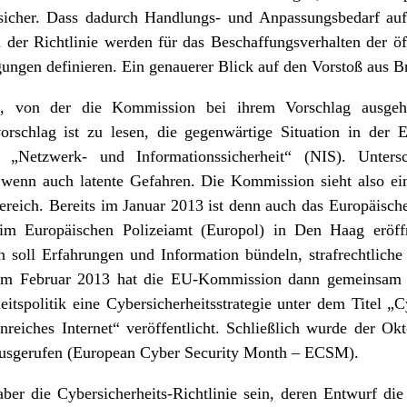
unsicher. Dass dadurch Handlungs- und Anpassungsbedarf au
 der Richtlinie werden für das Beschaffungsverhalten der öf
gen definieren. Ein genauerer Blick auf den Vorstoß aus Brü
, von der die Kommission bei ihrem Vorschlag ausgeht
rschlag ist zu lesen, die gegenwärtige Situation in der 
 „Netzwerk- und Informationssicherheit“ (NIS). Untersc
, wenn auch latente Gefahren. Die Kommission sieht also ei
Bereich. Bereits im Januar 2013 ist denn auch das Europäis
beim Europäischen Polizeiamt (Europol) in Den Haag eröf
 soll Erfahrungen und Information bündeln, strafrechtliche
Im Februar 2013 hat die EU-Kommission dann gemeinsam m
itspolitik eine Cybersicherheitsstrategie unter dem Titel „C
enreiches Internet“ veröffentlicht. Schließlich wurde der 
ausgerufen (European Cyber Security Month – ECSM).
ber die Cybersicherheits-Richtlinie sein, deren Entwurf d