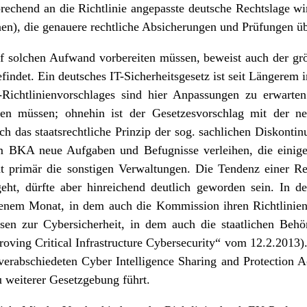
echend an die Richtlinie angepasste deutsche Rechtslage wir
nen), die genauere rechtliche Absicherungen und Prüfungen üb
uf solchen Aufwand vorbereiten müssen, beweist auch der gr
indet. Ein deutsches IT-Sicherheitsgesetz ist seit Längerem
chtlinienvorschlages sind hier Anpassungen zu erwarten
en müssen; ohnehin ist der Gesetzesvorschlag mit der ne
rch das staatsrechtliche Prinzip der sog. sachlichen Diskonti
 BKA neue Aufgaben und Befugnisse verleihen, die einig
t primär die sonstigen Verwaltungen. Die Tendenz einer Re
geht, dürfte aber hinreichend deutlich geworden sein. In 
jenem Monat, in dem auch die Kommission ihren Richtlinienv
assen zur Cybersicherheit, in dem auch die staatlichen Beh
oving Critical Infrastructure Cybersecurity“ vom 12.2.2013
erabschiedeten Cyber Intelligence Sharing and Protection A
 weiterer Gesetzgebung führt.