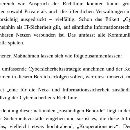
sbereich wie Anspruch der Richtlinie könnten kaum grö
 sowohl Private als auch die öffentlichen Verwaltungen in
sichtig ausgedrückt – vielfältig. Schon das Etikett „Cyb
inhin als IT-Sicherheit gilt, auf sämtliche Informationstech
chbaren Netzen verbunden ist. Das umfasst alle Kommunik
lle spielen.
ehenen Maßnahmen lassen sich wie folgt zusammenfassen:
ine umfassende Cybersicherheitsstrategie annehmen und der K
men in diesem Bereich erfolgen sollen, wer diese umsetzt, m
htet „eine für die Netz- und Informationssicherheit zustän
lzug der Cybersicherheits-Richtlinie.
edeutung dieser nationalen „zuständigen Behörde“ liegt in d
r Sicherheitsvorfälle eingehen und sie ist es, die diese I
 das, vielleicht etwas hochtrabend, „Kooperationsnetz“. D