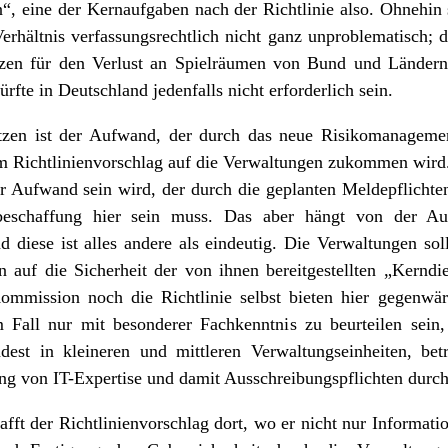
en“, eine der Kernaufgaben nach der Richtlinie also. Ohnehin
rhältnis verfassungsrechtlich nicht ganz unproblematisch; d
nzen für den Verlust an Spielräumen von Bund und Ländern
ürfte in Deutschland jedenfalls nicht erforderlich sein.
tzen ist der Aufwand, der durch das neue Risikomanageme
 Richtlinienvorschlag auf die Verwaltungen zukommen wird.
r Aufwand sein wird, der durch die geplanten Meldepflichten
sbeschaffung hier sein muss. Das aber hängt von der 
 diese ist alles andere als eindeutig. Die Verwaltungen soll
 auf die Sicherheit der von ihnen bereitgestellten „Kerndie
mission noch die Richtlinie selbst bieten hier gegenwär
m Fall nur mit besonderer Fachkenntnis zu beurteilen sein,
ndest in kleineren und mittleren Verwaltungseinheiten, bet
ung von IT-Expertise und damit Ausschreibungspflichten durc
fft der Richtlinienvorschlag dort, wo er nicht nur Informat