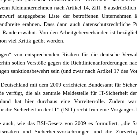
enn Kleinunternehmen nach Artikel 14, Ziff. 8 ausdrücklic
twurf ausgegebene Liste der betroffenen Unternehmen läs
Bandbreite erahnen. Dass dann auch datenschutzrechtliche
m Rande erwähnt. Von den Arbeitgeberverbänden ist bezüglic
hon viel Kritik geübt worden.
gen“ von entsprechenden Risiken für die deutsche Verw
in sollen Verstöße gegen die Richtlinienanforderungen n
ngen sanktionsbewehrt sein (und zwar nach Artikel 17 des Vor
s Deutschland mit dem 2009 errichteten Bundesamt für Sicher
de verfügt, die als zentrale Meldestelle für IT-Sicherheit d
schland hat hier durchaus eine Vorreiterrolle. Zudem w
ür die Sicherheit in der IT“ (ISIT) recht früh eine Vorgänger-
e auch, wie das BSI-Gesetz von 2009 es formuliert, „die
itsrisiken und Sicherheitsvorkehrungen und die Zurverf