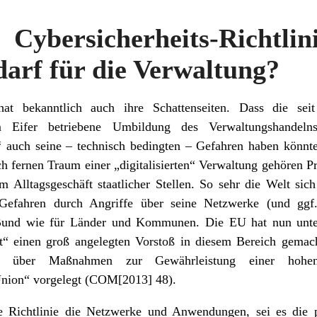
 Cybersicherheits-Richtl
arf für die Verwaltung?
hat bekanntlich auch ihre Schattenseiten. Dass die se
m Eifer betriebene Umbildung des Verwaltungshandelns
auch seine – technisch bedingten – Gefahren haben könnte,
h fernen Traum einer „digitalisierten“ Verwaltung gehören Pr
um Alltagsgeschäft staatlicher Stellen. So sehr die Welt sich
 Gefahren durch Angriffe über seine Netzwerke (und gg
n Bund wie für Länder und Kommunen. Die EU hat nun unte
it“ einen groß angelegten Vorstoß in diesem Bereich gemac
inie über Maßnahmen zur Gewährleistung einer hoh
 Union“ vorgelegt (COM[2013] 48).
 Richtlinie die Netzwerke und Anwendungen, sei es die pr