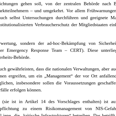
Richtungen gehen soll, von der zentralen Behörde nach B
rktteilnehmern – und umgekehrt. Vor allem Frühwarnungen 
uch selbst Untersuchungen durchführen und geeignete Ma
titutionalisierten Verbraucherschutz der Mitgliedstaaten einh
rwertung, sondern der ad-hoc-Bekämpfung von Sicherheit
ter Emergency Response Team – CERT). Diese unterliege
erheits-Behörde.
auch gewährleisten, dass die nationalen Verwaltungen, aber au
men ergreifen, um ein „Management“ der vor Ort anfallend
lichen, insbesondere sollen die Voraussetzungen geschaff
fälle erfolgen können.
(sie ist in Artikel 14 des Vorschlages enthalten) ist au
rpflichtung zu einem Risikomanagement von NIS-Gefahr
jene, die „kritische Infrastrukturen“ betreiben. Das betrif