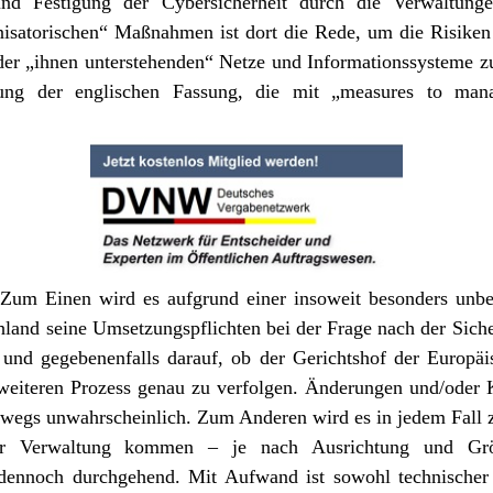
d Festigung der Cybersicherheit durch die Verwaltunge
nisatorischen“ Maßnahmen ist dort die Rede, um die Risiken 
er „ihnen unterstehenden“ Netze und Informationssysteme zu
zung der englischen Fassung, die mit „measures to mana
i: Zum Einen wird es aufgrund einer insoweit besonders unbe
and seine Umsetzungspflichten bei der Frage nach der Sicher
– und gegebenenfalls darauf, ob der Gerichtshof der Europäi
en weiteren Prozess genau zu verfolgen. Änderungen und/oder
swegs unwahrscheinlich. Zum Anderen wird es in jedem Fall
er Verwaltung kommen – je nach Ausrichtung und Größ
dennoch durchgehend. Mit Aufwand ist sowohl technischer 