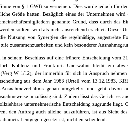
inne von § 1 GWB zu verneinen. Dies wurde jedoch für den v
liche Größe hatten. Bezüglich eines der Unternehmen wird e
emeinschaftsmitgliedern genannte Grund, dass durch das Ei
werden sollten, wird als nicht ausreichend erachtet. Dieser 
die Nutzung von Synergien die regelmäßige, angestrebte Fo
tufe zusammenzuarbeiten und kein besonderer Ausnahmegrun
h in seinem Beschluss auf eine frühere Entscheidung vom 21
orf, Koblenz und Frankfurt. Unerwähnt bleibt ein abw
Verg W 1/12), der immerhin für sich in Anspruch nehmen k
tscheidung aus dem Jahr 1983 (Urteil vom 13.12.1983, KR
-Ausnahmeverhältnis genau umgekehrt und geht davon au
usnahmsweise unzulässig sind. Zudem lässt das Gericht es au
ollziehbare unternehmerische Entscheidung zugrunde liegt. 
ren, den Auftrag auch alleine auszuführen, ist aus Sicht 
diametral entgegen gesetzt ist, nicht entscheidend.