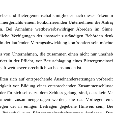
ber und Bietergemeinschaftsmitglieder nach dieser Erkenntni
mergerichts einem konkurrierenden Unternehmen die Antrags
hlen. Bei Annahme wettbewerbswidriger Abreden im Sin
chtliche Verfügungen der insoweit zuständigen Behörden den
 in der laufenden Vertragsabwicklung konfrontiert sein möchte
 von Unternehmen, die zusammen einen nicht nur unerhebli
rker in der Pflicht, vor Bezuschlagung eines Bietergemeinsc
aft wettbewerbsrechtlich zu beanstanden ist.
lten sich auf entsprechende Auseinandersetzungen vorbereite
drigkeit vor Bildung eines entsprechenden Zusammenschluss
der für sich selbst zu dem Schluss gelangt sind, dass kein 
rgumente zusammengetragen werden, die das Vorliegen ein
egen der in einigen Beiträgen gegebene Hinweis sein, Biet
Präambel zum Bietergemeinschaftsvertrag festlegen. Derar