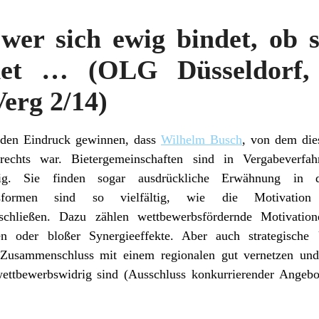
wer sich ewig bindet, ob s
ndet … (OLG Düsseldorf, 
Verg 2/14)
den Eindruck gewinnen, dass
Wilhelm Busch
, von dem dies
rechts war. Bietergemeinschaften sind in Vergabeverfahr
rtig. Sie finden sogar ausdrückliche Erwähnung in 
gsformen sind so vielfältig, wie die Motivation
chließen. Dazu zählen wettbewerbsfördernde Motivatio
en oder bloßer Synergieeffekte. Aber auch strategische
r Zusammenschluss mit einem regionalen gut vernetzen un
ettbewerbswidrig sind (Ausschluss konkurrierender Angebote