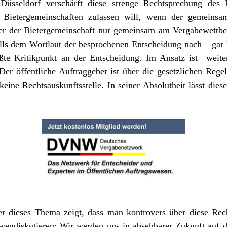
üsseldorf verschärft diese strenge Rechtsprechung des 
ietergemeinschaften zulassen will, wenn der gemeinsam
eder der Bietergemeinschaft nur gemeinsam am Vergabewettbe
lls dem Wortlaut der besprochenen Entscheidung nach – gar 
ßte Kritikpunkt an der Entscheidung. Im Ansatz ist weitere
Der öffentliche Auftraggeber ist über die gesetzlichen Regel
 keine Rechtsauskunftsstelle. In seiner Absolutheit lässt die
r dieses Thema zeigt, dass man kontrovers über diese Rech
t wegdiskutieren: Wir werden uns in absehbarer Zukunft auf d