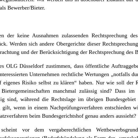
als Bewerber/Bieter.
en der keine Ausnahmen zulassenden Rechtsprechung des
rück. Werden sich andere Obergerichte dieser Rechtsprechun
etrachtung und der Berücksichtigung der Rechtsprechung des 
s OLG Düsseldorf zustimmen, dass öffentliche Auftraggeber
interessierten Unternehmen rechtliche Wertungen „notfalls du
 eigenes Risiko selbst zu klären“ haben. Nur wie soll der 
 Bietergemeinschaften manchmal zulässig sind? Dass im
sig sind, während die Rechtslage im übrigen Bundesgebiet
n gilt, wenn in einem Nachprüfungsverfahren entschieden wi
atzverfahren beim Bundesgerichtshof genau anders aussieht?
cheint vor dem vergaberechtlichen Wettbewerbsgrunds
ufskooperationen (Bedarfsbündelung als Form der „umgekeh