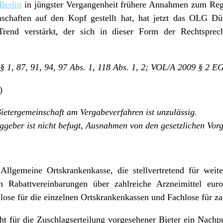
Berlin
in jüngster Vergangenheit frühere Annahmen zum Reg
nschaften auf den Kopf gestellt hat, hat jetzt das OLG Dü
Trend verstärkt, der sich in dieser Form der Rechtsprec
1, 87, 91, 94, 97 Abs. 1, 118 Abs. 1, 2; VOL/A 2009 § 2 E
)
ietergemeinschaft am Vergabeverfahren ist unzulässig.
aggeber ist nicht befugt, Ausnahmen von den gesetzlichen Vor
 Allgemeine Ortskrankenkasse, die stellvertretend für weit
n Rabattvereinbarungen über zahlreiche Arzneimittel eur
lose für die einzelnen Ortskrankenkassen und Fachlose für zah
cht für die Zuschlagserteilung vorgesehener Bieter ein Nach