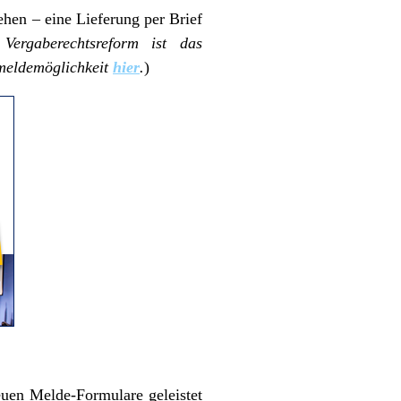
ehen – eine Lieferung per Brief
ergaberechtsreform ist das
meldemöglichkeit
hier
.
)
euen Melde-Formulare geleistet