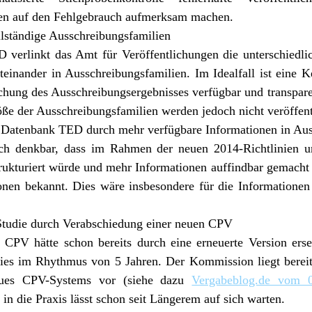
len auf den Fehlgebrauch aufmerksam machen.
lständige Ausschreibungsfamilien
 verlinkt das Amt für Veröffentlichungen die unterschiedl
einander in Ausschreibungsfamilien. Im Idealfall ist eine K
ichung des Ausschreibungsergebnisses verfügbar und transparen
ße der Ausschreibungsfamilien werden jedoch nicht veröffent
 Datenbank TED durch mehr verfügbare Informationen in Aus
uch denkbar, dass im Rahmen der neuen 2014-Richtlinien 
kturiert würde und mehr Informationen auffindbar gemacht w
onen bekannt. Dies wäre insbesondere für die Informationen
tudie durch Verabschiedung einer neuen CPV
 CPV hätte schon bereits durch eine erneuerte Version erse
dies im Rhythmus von 5 Jahren. Der Kommission liegt bereits
ues CPV-Systems vor (siehe dazu
Vergabeblog.de vom 0
in die Praxis lässt schon seit Längerem auf sich warten.