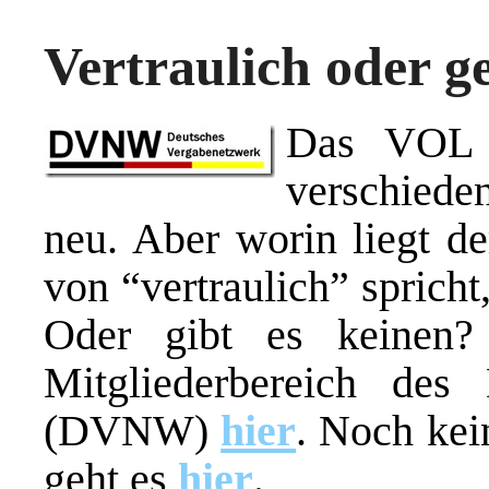
Vertraulich oder 
Das VOL 
verschiede
neu. Aber worin liegt d
von “vertraulich” sprich
Oder gibt es keinen? 
Mitgliederbereich des
(DVNW)
hier
. Noch kei
geht es
hier
.