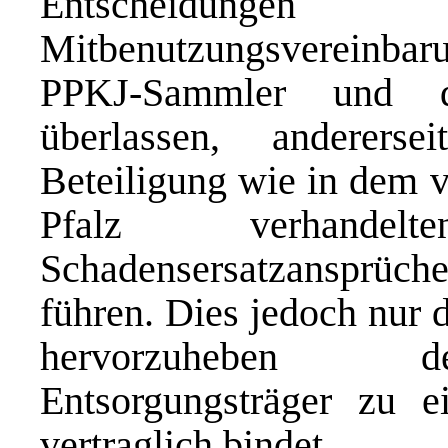
Entscheidunge
Mitbenutzungsvereinba
PPKJ-Sammler und 
überlassen, anderer
Beteiligung wie in dem 
Pfalz verhande
Schadensersatzansprü
führen. Dies jedoch nur 
hervorzuheben der
Entsorgungsträger zu e
vertraglich bindet.