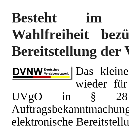
Besteht im Unt
Wahlfreiheit be
Bereitstellung der
Das klein
wieder für
UVgO in § 28 („
Auftragsbekanntmach
elektronische Bereitstel