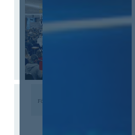
12. & 13. November 2026 in
Berlin
13. Deutscher
Vergabetag
Der Jahreskongress für
öffentliches
Beschaffungswesen und
Vergaberecht
Infos & Tickets
Förderer