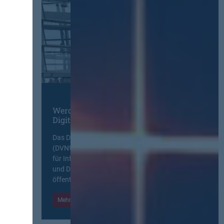
Werden Sie Mitglied im
Digitalen Netzwerk
Das Deutsche Vergabenetzwerk
(DVNW) ist eine exklusive Plattform
für Information, Wissensaustausch
und Diskurs zwischen allen am
öffentlichen Markt beteiligten Kräften.
Mehr Informationen
Einloggen