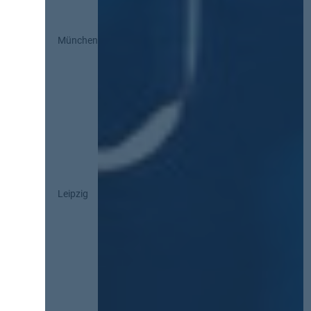
München
Leipzig