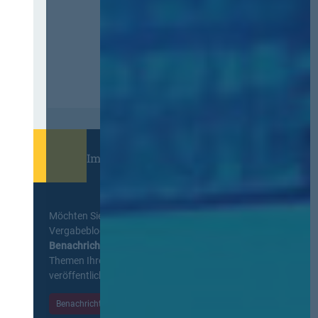
Immer informiert bleiben!
Möchten Sie keine Neuigkeiten aus dem
Vergabeblog verpassen? Per
E-Mail
Benachrichtigung
erhalten sie eine Nachricht zu
Themen Ihrer Wahl, sobald neue Beiträge
veröffentlicht werden.
Benachrichtigungen aktivieren