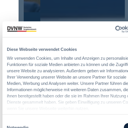
ß
u
u
t
n
y
e
g
E
n
d
u
R
Die DVNW Akademie
e
r
e
r
o
f
Passgenaue Seminare für
V
p
o
Vergabepraktikerinnen und
e
e
Diese Webseite verwendet Cookies
r
Vergabepraktiker.
r
a
m
g
Wir verwenden Cookies, um Inhalte und Anzeigen zu personalisie
n
Seminare entdecken
s
a
Funktionen für soziale Medien anbieten zu können und die Zugriff
,
e
b
unsere Website zu analysieren. Außerdem geben wir Information
m
i
e
Ihrer Verwendung unserer Website an unsere Partner für soziale
e
t
u
h
Medien, Werbung und Analysen weiter. Unsere Partner führen di
E
n
Der DVNW Stellenmarkt
r
Informationen möglicherweise mit weiteren Daten zusammen, die
i
d
V
ihnen bereitgestellt haben oder die sie im Rahmen Ihrer Nutzung 
n
Vergabemanager (m/w/d)
A
e
Dienste gesammelt haben. Sie geben Einwilligung zu unseren Co
f
u
r
wenn Sie unsere Webseite weiterhin nutzen.
ü
s
h
h
b
a
Einwilligungsauswahl
r
a
Referent*in Vergabe und
n
Notwendig
u