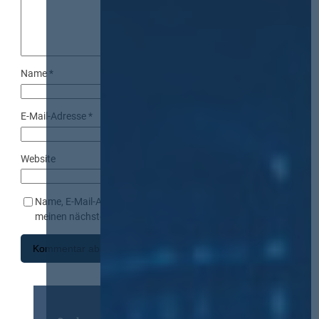
Name
*
E-Mail-Adresse
*
Website
Name, E-Mail-Adresse und Website in diesem Browser für
meinen nächsten Kommentar speichern.