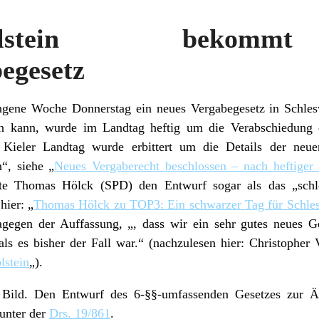
g-Holstein beko
egesetz
ngene Woche Donnerstag ein neues Vergabegesetz in Schles
 kann, wurde im Landtag heftig um die Verabschiedung de
Kieler Landtag wurde erbittert um die Details der neu
n“, siehe „
Neues Vergaberecht beschlossen – nach heftiger 
ete Thomas Hölck (SPD) den Entwurf sogar als das „schle
hier: „
Thomas Hölck zu TOP3: Ein schwarzer Tag für Schles
agegen der Auffassung, „, dass wir ein sehr gutes neues 
ls es bisher der Fall war.“ (nachzulesen hier: Christopher
lstein
„).
 Bild. Den Entwurf des 6-§§-umfassenden Gesetzes zur Ä
 unter der
Drs. 19/861
.