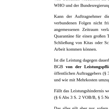
WHO und der Bundesregierung 
Kann der Auftragnehmer die
verbundenen Folgen nicht fri
angemessenen Zeitraum verl
Quarantäne für einen großen T
Schließung von Kitas oder Sch
Arbeit kommen können.
Ist die Leistung dagegen daue
BGB
von der Leistungspfli
öffentlichen Auftraggebers (
und wie mit Mehrkosten umzugeh
Fällt das Leistungshindernis 
(§ 6 Abs 3 S. 2 VOB/B, § 5 N
Das alles gilt aber nur, sofer