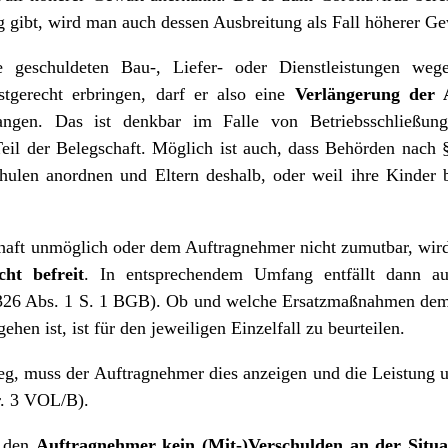
gibt, wird man auch dessen Ausbreitung als Fall höherer G
 geschuldeten Bau-, Liefer- oder Dienstleistungen we
stgerecht erbringen, darf er also eine
Verlängerung der 
angen. Das ist denkbar im Falle von Betriebsschließu
eil der Belegschaft. Möglich ist auch, dass Behörden nach §
ulen anordnen und Eltern deshalb, oder weil ihre Kinder be
rhaft unmöglich oder dem Auftragnehmer nicht zumutbar, wird
cht befreit
. In entsprechendem Umfang entfällt dann au
§ 326 Abs. 1 S. 1 BGB). Ob und welche Ersatzmaßnahmen de
en ist, ist für den jeweiligen Einzelfall zu beurteilen.
weg, muss der Auftragnehmer dies anzeigen und die Leistung
r. 3 VOL/B).
n den
Auftragnehmer kein (Mit-)Verschulden an der Situa