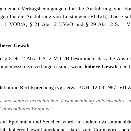
gemeinen Vertragsbedingungen für die Ausführung von Ba
ngen für die Ausführung von Leistungen (VOL/B). Diese so
S. 1 VOB/A, § 21 Abs. 2 UVgO und § 29 Abs. 2 S. 1 Vg
öherer Gewalt
 § 5 Nr. 2 Abs. 1 S. 2 VOL/B bestimmen, dass die Ausführ
n angemessen zu verlängern sind, wenn
höhere Gewalt
der 
t hat die Rechtsprechung (vgl. etwa BGH, 12.03.1987, VII ZR
 und keinen betrieblichen Zusammenhang aufweisendes, n
ht abwendbares Ereignis“.
 von Epidemien und Seuchen wurde in anderen Zusammenhän
 Fall höherer Gewalt anerkannt. Da es zum Coronavirus bere