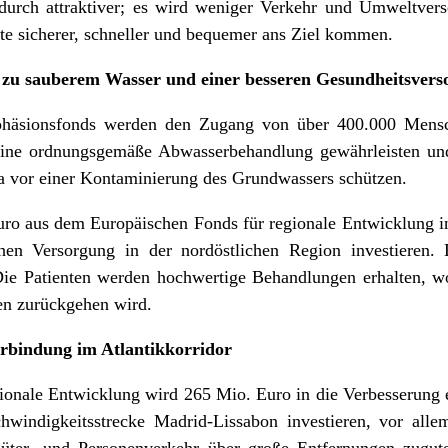
durch attraktiver; es wird weniger Verkehr und Umweltve
ste sicherer, schneller und bequemer ans Ziel kommen.
 zu sauberem Wasser und einer besseren Gesundheitsver
häsionsfonds werden den Zugang von über 400.000 Mens
eine ordnungsgemäße Abwasserbehandlung gewährleisten un
a vor einer Kontaminierung des Grundwassers schützen.
ro aus dem Europäischen Fonds für regionale Entwicklung in
hen Versorgung in der nordöstlichen Region investieren. 
 Patienten werden hochwertige Behandlungen erhalten, wo
en zurückgehen wird.
rbindung im Atlantikkorridor
ionale Entwicklung wird 265 Mio. Euro in die Verbesserung 
windigkeitsstrecke Madrid-Lissabon investieren, vor alle
Güter- und Personenverkehr über große Entfernungen zugut