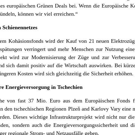
des europäischen Grünen Deals bei. Wenn die Europäische K
ündeln, können wir viel erreichen.“
n Schienennetzes
em Kohäsionsfonds wird der Kauf von 21 neuen Elektrozügen
erspätungen verringert und mehr Menschen zur Nutzung eine
ojekt wird zur Modernisierung der Züge und zur Verbesser
nd sich damit positiv auf die Wirtschaft auswirken. Bei kürz
ngeren Kosten wird sich gleichzeitig die Sicherheit erhöhen.
ere Energieversorgung in Tschechien
öhe von fast 37 Mio. Euro aus dem Europäischen Fonds fü
in den tschechischen Regionen Plzeň and Karlovy Vary eine ne
den. Dieses wichtige Infrastrukturprojekt wird nicht nur di
den, sondern auch die Energieversorgungssicherheit und d
ger regionale Strom- und Netzausfälle geben.