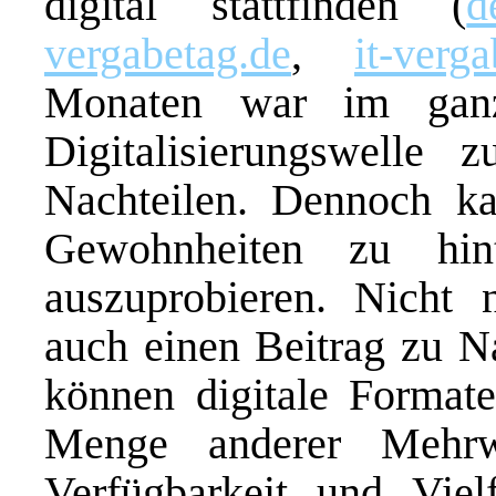
digital stattfinden (
d
vergabetag.de
,
it-verg
Monaten war im ganz
Digitalisierungswelle
Nachteilen. Dennoch kan
Gewohnheiten zu hin
auszuprobieren. Nicht n
auch einen Beitrag zu N
können digitale Formate 
Menge anderer Mehrwe
Verfügbarkeit und Viel