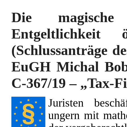
Die magisch
Entgeltlichkeit 
(Schlussanträge d
EuGH Michal Bobe
C-367/19 – „Tax-F
Juristen besch
ungern mit math