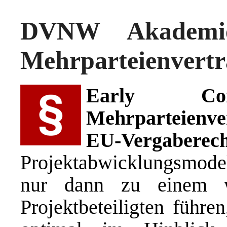
DVNW Akademie:
Mehrparteienverträ
Early Cont
Mehrparteienve
EU-Vergaberec
Projektabwicklungsmodell
nur dann zu einem wir
Projektbeteiligten führe