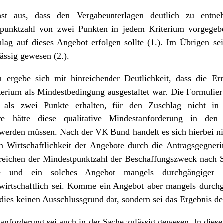
t aus, dass den Vergabeunterlagen deutlich zu entne
tpunktzahl von zwei Punkten in jedem Kriterium vorgegebe
lag auf dieses Angebot erfolgen sollte (1.). Im Übrigen sei
ässig gewesen (2.).
 ergebe sich mit hinreichender Deutlichkeit, dass die E
erium als Mindestbedingung ausgestaltet war. Die Formulie
als zwei Punkte erhalten, für den Zuschlag nicht in
ere hätte diese qualitative Mindestanforderung in den
werden müssen. Nach der VK Bund handelt es sich hierbei ni
n Wirtschaftlichkeit der Angebote durch die Antragsgegneri
rreichen der Mindestpunktzahl der Beschaffungszweck nach S
 und ein solches Angebot mangels durchgängiger Ei
 wirtschaftlich sei. Komme ein Angebot aber mangels durchg
 dies keinen Ausschlussgrund dar, sondern sei das Ergebnis de
tanforderung sei auch in der Sache zulässig gewesen. In di