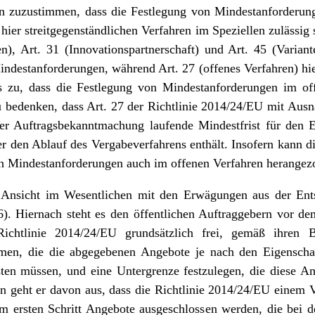
n zuzustimmen, dass die Festlegung von Mindestanforderun
hier streitgegenständlichen Verfahren im Speziellen zulässig s
n), Art. 31 (Innovationspartnerschaft) und Art. 45 (Varian
ndestanforderungen, während Art. 27 (offenes Verfahren) hier
ss zu, dass die Festlegung von Mindestanforderungen im off
zu bedenken, dass Art. 27 der Richtlinie 2014/24/EU mit Ausn
r Auftragsbekanntmachung laufende Mindestfrist für den 
r den Ablauf des Vergabeverfahrens enthält. Insofern kann di
on Mindestanforderungen auch im offenen Verfahren herange
 Ansicht im Wesentlichen mit den Erwägungen aus der En
). Hiernach steht es den öffentlichen Auftraggebern vor de
chtlinie 2014/24/EU grundsätzlich frei, gemäß ihren B
immen, die die abgegebenen Angebote je nach den Eigensch
sten müssen, und eine Untergrenze festzulegen, die diese An
n geht er davon aus, dass die Richtlinie 2014/24/EU einem 
em ersten Schritt Angebote ausgeschlossen werden, die bei 