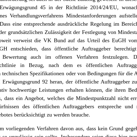
rwägungsgrund 45 in der Richtlinie 2014/24/EU, wonach 
es Verhandlungsverfahrens Mindestanforderungen aufstell
 Dass eine entsprechende ausdrückliche Regelung im Bereic
 der grundsätzlichen Zulässigkeit der Festlegung von Mindes
nsoweit verweist die VK Bund auf das Urteil des EuGH vo
H entschieden, dass öffentliche Auftraggeber berechtigt
en Bewertung auch im offenen Verfahren festzulegen. 
tlinie in Bezug, nach dem es öffentlichen Auftragge
n technischen Spezifikationen oder von Bedingungen für die A
Erwägungsgrund 92 heran, der öffentliche Auftraggeber zu
tativ hochwertige Leistungen erhalten können, die ihren Bed
, dass ein Angebot, welches die Mindestpunktzahl nicht er
ürfnissen des öffentlichen Auftraggebers entspreche und 
ebotes berücksichtigt zu werden brauche.
 vorliegenden Verfahren davon aus, dass kein Grund gegeb
se unzulässig sein sollte. Insbesondere seien diese hier tr