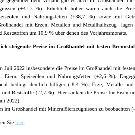
iege gegenüber dem Vorjahr gab es auch im Großhandel mit 
gnissen (+41,3 %). Erheblich höher waren auch die Prei
Speiseölen und Nahrungsfetten (+38,7 %) sowie mit Getr
 Großhandel mit Erzen, Metallen und Metallhalbzeug lagen
d Reststoffen um 10,9 % über denen des Vorjahresmonats.
ich steigende Preise im Großhandel mit festen Brennstof
m Juli 2022 insbesondere die Preise im Großhandel mit feste
n, Eiern, Speiseölen und Nahrungsfetten (+2,6 %). Dageg
sonal bedingt deutlich billiger (-8,4 %). Erze, Metalle u
l und Reststoffe (-2,7 %). Hier sanken die Preise für Eisen u
uni 2022).
m im Großhandel mit Mineralölerzeugnissen zu beobachten (-
den Sie
hier
.