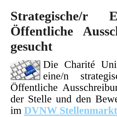
Strategische/r 
Öffentliche Auss
gesucht
Die
Charité Uni
eine/n s
trateg
Öffentliche Ausschreibu
der Stelle und den Bewe
im
DVNW Stellenmark