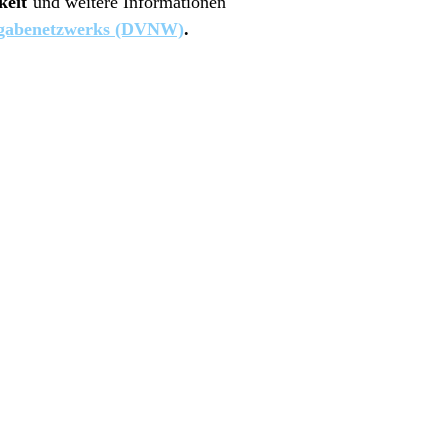
keit
und weitere Informationen
ergabenetzwerks (DVNW)
.