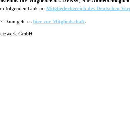
kostenlos für Mitglieder des DVNW
, eine
Anmeldemöglich
dem folgenden Link im
Mitgliederbereich des Deutschen V
? Dann geht es
hier zur Mitgliedschaft
.