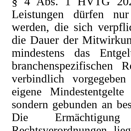
§ 4 Abs. 1 HVTG 20
Leistungen dürfen nu
werden, die sich verpfli
die Dauer der Mitwirkun
mindestens das Entge
branchenspezifischen 
verbindlich vorgegebe
eigene Mindestentgelte 
sondern gebunden an best
Die Ermächtigun
Rechtsverordnungen lieg