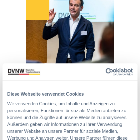
V
t
r
T
e
o
G
E
r
2
r
d
0
l
n
2
e
u
6
i
n
:
c
g
V
h
?
e
t
B
r
e
u
e
r
y
i
u
E
n
Die DVNW Akademie
n
u
f
Diese Webseite verwendet Cookies
g
r
a
Passgenaue Seminare für
f
o
Wir verwenden Cookies, um Inhalte und Anzeigen zu
c
Vergabepraktikerinnen und
ü
p
personalisieren, Funktionen für soziale Medien anbieten zu
h
Vergabepraktiker.
r
e
können und die Zugriffe auf unsere Website zu analysieren.
u
G
a
Außerdem geben wir Informationen zu Ihrer Verwendung
Seminare entdecken
n
e
n
unserer Website an unsere Partner für soziale Medien,
g
s
,
Werbung und Analysen weiter. Unsere Partner führen diese
d