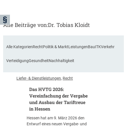
Alle Beiträge von:
Dr. Tobias Kloidt
Alle Kategorien
Recht
Politik & Markt
Leistungen
Bau
ITK
Verkehr
Verteidigung
Gesundheit
Nachhaltigkeit
Liefer- & Dienstleistungen
, 
Recht
Das HVTG 2026:
Vereinfachung der Vergabe
und Ausbau der Tariftreue
in Hessen
Hessen hat am 9. März 2026 den
Entwurf eines neuen Vergabe- und