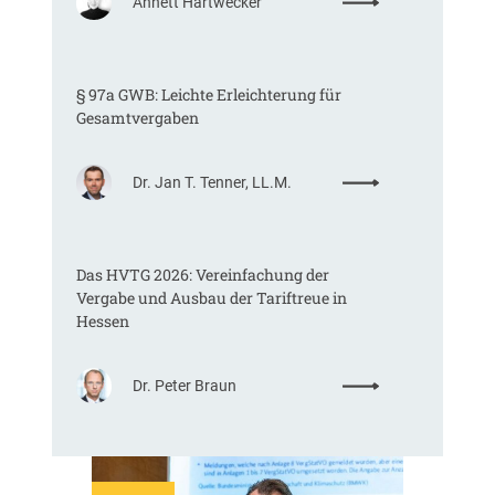
:
Annett Hartwecker
K
o
m
§ 97a GWB: Leichte Erleichterung für
m
Gesamtvergaben
t
e
i
:
Dr. Jan T. Tenner, LL.M.
n
§
e
9
E
7
U
Das HVTG 2026: Vereinfachung der
a
-
Vergabe und Ausbau der Tariftreue in
G
V
Hessen
W
e
B
r
:
g
:
Dr. Peter Braun
L
a
D
e
b
a
i
e
s
c
v
H
h
e