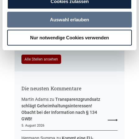
t
Cookies zulassen
T
e
a
u
r
Das HVTG 2026: Vereinfachung der
Auswahl erlauben
e
i
Vergabe und Ausbau der Tariftreue
r
f
in Hessen
u
t
Nur notwendige Cookies verwenden
n
r
g
e
u
Alle Stellen ansehen
e
i
n
H
Die neusten Kommentare
e
s
Martin Adams
zu
Transparenzgrundsatz
s
schlägt Geheimhaltungsinteressen!
e
Obacht bei der Information nach § 134
n
GWB!
5. August 2026
Hermann Summa
zu
Kommt eine EU-