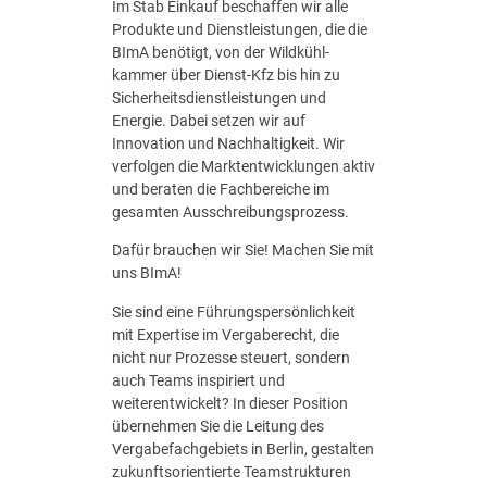
Im Stab Einkauf beschaffen wir alle
e
Produkte und Dienst­leistungen, die die
n
BImA benötigt, von der Wildkühl­
t
kammer über Dienst‑Kfz bis hin zu
Sicherheitsdienst­leistungen und
Energie. Dabei setzen wir auf
Innovation und Nachhaltigkeit. Wir
verfolgen die Marktentwicklungen aktiv
und beraten die Fachbereiche im
gesamten Ausschreibungsprozess.
Dafür brauchen wir Sie! Machen Sie mit
uns BImA!
Sie sind eine Führungs­persön­lichkeit
mit Expertise im Vergaberecht, die
nicht nur Prozesse steuert, sondern
auch Teams inspiriert und
weiterentwickelt? In dieser Position
übernehmen Sie die Leitung des
Vergabe­fachgebiets in Berlin, gestalten
zukunfts­orientierte Teamstrukturen