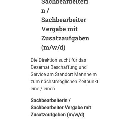
Sachbearbeiteri
g
g
n /
e
a
n
Sachbearbeiter
b
i
e
Vergabe mit
e
u
Zusatzaufgaben
r
(m/w/d)
*
i
Die Direktion sucht für das
n
Dezernat Beschaffung und
f
ü
Service am Standort Mannheim
r
zum nächstmöglichen Zeitpunkt
ö
eine / einen
f
f
Sachbearbeiterin /
e
Sachbearbeiter Vergabe mit
n
Zusatzaufgaben (m/w/d)
t
l
i