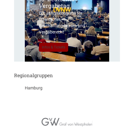
Vergabetag
Der Jahreskongress für
öffentliches
Beschaffungswesen und
Vergaberecht
Infos & Tickets
Regionalgruppen
Hamburg