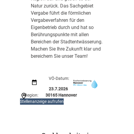
r
Natur zurück. Das Sachgebiet
A
Vergabe führt die förmlichen
u
Vergabeverfahren für den
s
s
Eigenbetrieb durch und hat so
c
Berührungspunkte mit allen
h
Bereichen der Stadtentwässerung.
r
Machen Sie Ihre Zukunft klar und
e
bereichern Sie unser Team!
i
b
u
n
VÖ-Datum:
g
23.7.2026
e
Region:
30165 Hannover
n
:
Stellenanzeige aufrufen
u
B
n
a
d
u
V
i
e
n
r