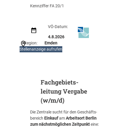
/
Kennziffer FA 20/1
d
)
VÖ-Datum:
4.8.2026
Region:
Emden
:
Stellenanzeige aufrufen
R
e
f
e
r
Fachgebiets­
e
leitung Vergabe
n
t
(w/m/d)
*
i
Die Zentrale sucht für den Geschäfts­
n
bereich
Einkauf
am
Arbeits­ort Berlin
V
zum nächstmöglichen Zeitpunkt
eine:
e