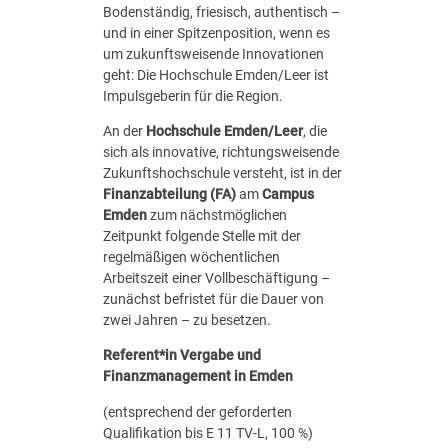
Bodenständig, friesisch, authentisch –
i
und in einer Spitzenposition, wenn es
n
um zukunftsweisende Innovationen
A
geht: Die Hochschule Emden/​Leer ist
r
Impulsgeberin für die Region.
c
h
An der
Hochschule Emden/Leer
, die
i
sich als innovative, richtungsweisende
t
Zukunfts­hochschule versteht, ist in der
e
Finanz­abteilung (FA)
am
Campus
k
Emden
zum nächstmöglichen
t
Zeitpunkt folgende Stelle mit der
u
regelmäßigen wöchentlichen
r
Arbeitszeit einer Vollbeschäftigung –
/
zunächst befristet für die Dauer von
B
zwei Jahren – zu besetzen.
a
u
Referent*in Vergabe und
(
Finanzmanagement in Emden
m
(entsprechend der geforderten
/
Qualifikation bis E 11 TV‑L, 100 %)
w