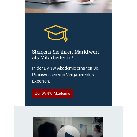
n
/
S
a
c
h
b
Steigern Sie ihren Marktwert
e
als Mitarbeiter:in!
a
r
In der DVNW-Akademie erhalten Sie
b
Praxiswissen von Vergaberechts-
e
Experten.
i
t
Zur DVNW Akademie
e
r
V
e
r
g
a