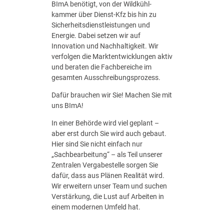
BImA benötigt, von der Wildkühl­
/
kammer über Dienst‑Kfz bis hin zu
m
Sicherheitsdienst­leistungen und
/
Energie. Dabei setzen wir auf
d
Innovation und Nachhaltigkeit. Wir
)
verfolgen die Marktentwicklungen aktiv
und beraten die Fachbereiche im
gesamten Ausschreibungsprozess.
Dafür brauchen wir Sie! Machen Sie mit
uns BImA!
In einer Behörde wird viel geplant –
aber erst durch Sie wird auch gebaut.
Hier sind Sie nicht einfach nur
„Sachbearbeitung“ – als Teil unserer
Zentralen Vergabe­stelle sorgen Sie
dafür, dass aus Plänen Realität wird.
Wir erweitern unser Team und suchen
Verstärkung, die Lust auf Arbeiten in
einem modernen Umfeld hat.