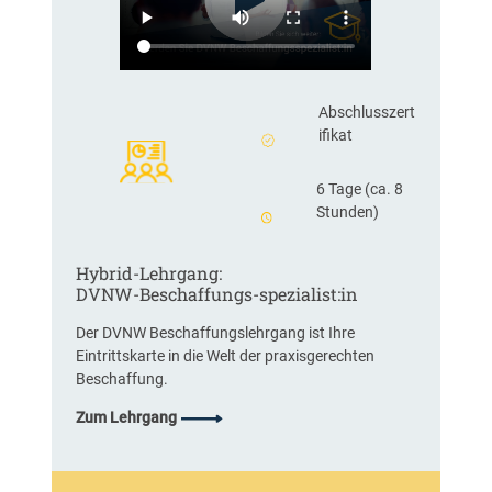
b
e
m
i
t
Abschlusszert
Z
ifikat
u
s
6 Tage (ca. 8
a
Stunden)
t
z
a
Hybrid-Lehrgang:
u
DVNW-Beschaffungs-spezialist:in
f
Der DVNW Beschaffungslehrgang ist Ihre
g
Eintrittskarte in die Welt der praxisgerechten
a
Beschaffung.
b
e
Zum Lehrgang
n
(
m