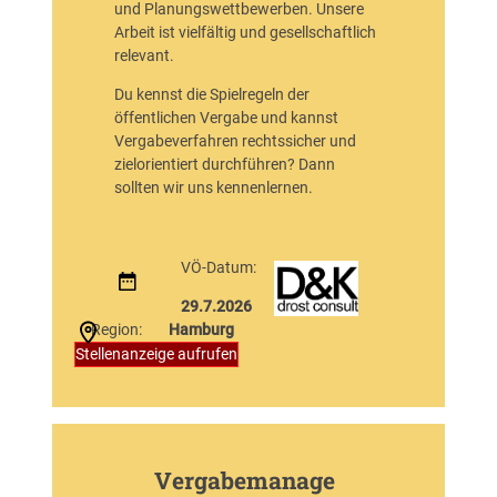
und Planungswettbewerben. Unsere
Arbeit ist vielfältig und gesellschaftlich
relevant.
Du kennst die Spielregeln der
öffentlichen Vergabe und kannst
Vergabeverfahren rechtssicher und
zielorientiert durchführen? Dann
sollten wir uns kennenlernen.
VÖ-Datum:
29.7.2026
Region:
Hamburg
:
Stellenanzeige aufrufen
V
e
r
g
a
Vergabemanage
b