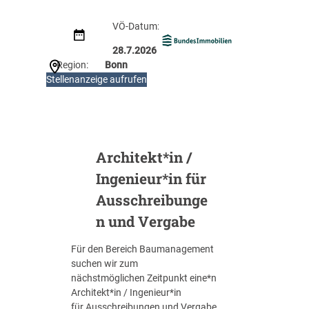
VÖ-Datum:
28.7.2026
Region:
Bonn
:
Stellenanzeige aufrufen
V
e
r
g
a
Architekt*in /
b
Ingenieur*in für
e
-
Ausschreibunge
P
n und Vergabe
r
o
Für den Bereich Baumanagement
f
suchen wir zum
i
nächstmöglichen Zeitpunkt eine*n
s
Architekt*in / Ingenieur*in
(
für Ausschreibungen und Vergabe.