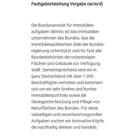
Fachgebiets­leitung Vergabe (w/m/d)
r
g
a
b
Die Bundes­anstalt für Immobilien­
e
aufgaben (BImA) ist das Immobilien­
u
unternehmen des Bundes, das die
n
immobilien­politischen Ziele der Bundes­
d
regierung unterstützt und für fast alle
F
Bundes­behörden die notwendigen
i
Flächen und Gebäude zur Verfügung
n
stellt. Dementsprechend sind wir in
a
ganz Deutschland mit über 7.000
n
Beschäftigten vertreten und kümmern
z
uns um ein sehr breites und buntes
m
Immobilien­portfolio sowie die
a
ökologische Nutzung und Pflege von
n
Naturflächen des Bundes. Für diese
a
vielseitigen und verantwortungs­vollen
g
Aufgaben suchen wir innovative Köpfe,
e
die nachhaltig denken und handeln.
m