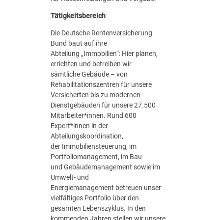
w
/
Tätigkeitsbereich
m
/
Die Deutsche Rentenversicherung
d
Bund baut auf ihre
)
Abteilung „Immobilien“: Hier planen,
errichten und betreiben wir
sämtliche Gebäude – von
Rehabilitationszentren für unsere
Versicherten bis zu modernen
Dienstgebäuden für unsere 27.500
Mitarbeiter*innen. Rund 600
Expert*innen in der
Abteilungskoordination,
der Immobiliensteuerung, im
Portfoliomanagement, im Bau-
und Gebäudemanagement sowie im
Umwelt- und
Energiemanagement betreuen unser
vielfältiges Portfolio über den
gesamten Lebenszyklus. In den
kommenden Jahren stellen wir unsere