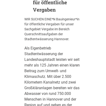
für öffentliche
e
k
Vergaben
t
*
WIR SUCHEN EINE*N Bauingenieur*in
i
für öffentliche Vergaben für unser
n
Sachgebiet Vergabe im Bereich
/
Querschnittsaufgaben der
I
Stadtentwässerung Hannover.
n
g
Als Eigenbetrieb
e
Stadtentwässerung der
n
Landeshauptstadt leisten wir seit
i
mehr als 125 Jahren einen klaren
e
Beitrag zum Umwelt- und
u
Klimaschutz. Mit über 2.500
r
Kilometern Kanalnetz und zwei
*
i
Großkläranlagen bereiten wir das
n
Abwasser von rund 750.000
f
Menschen in Hannover und der
ü
Region auf und geben es der