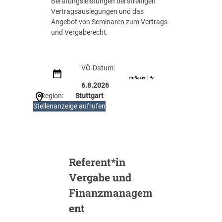
Beratungsleistungen bei streitigen
n
Vertragsauslegungen und das
Angebot von Seminaren zum Vertrags-
und Vergaberecht.
VÖ-Datum:
6.8.2026
Region:
Stuttgart
:
Stellenanzeige aufrufen
I
n
g
e
n
Referent*in
i
Vergabe und
e
u
Finanzmanagem
r
ent
/
-