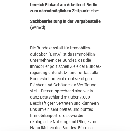
­
bereich Einkauf am Arbeits­ort Berlin
l
zum nächstmöglichen Zeitpunkt
eine:
e
i
Sachbearbeitung in der Vergabestelle
t
(w/m/d)
u
n
g
Die Bundes­anstalt für Immobilien­
V
aufgaben (BImA) ist das Immobilien­
e
unternehmen des Bundes, das die
r
immobilien­politischen Ziele der Bundes­
g
regierung unterstützt und für fast alle
a
Bundes­behörden die notwendigen
b
Flächen und Gebäude zur Verfügung
e
stellt. Dementsprechend sind wir in
(
ganz Deutschland mit über 7.000
w
Beschäftigten vertreten und kümmern
/
uns um ein sehr breites und buntes
m
Immobilien­portfolio sowie die
/
ökologische Nutzung und Pflege von
d
Naturflächen des Bundes. Für diese
)