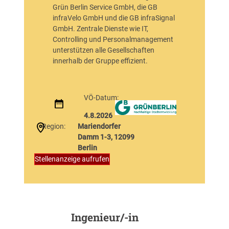
e
Grün Berlin Service GmbH, die GB
i
infraVelo GmbH und die GB infraSignal
b
GmbH. Zentrale Dienste wie IT,
u
Controlling und Personalmanagement
n
unterstützen alle Gesellschaften
g
innerhalb der Gruppe effizient.
e
n
i
VÖ-Datum:
m
B
4.8.2026
e
Region:
Mariendorfer
r
Damm 1-3, 12099
e
Berlin
i
:
Stellenanzeige aufrufen
c
V
h
e
S
r
t
g
a
a
Ingenieur/-in
d
b