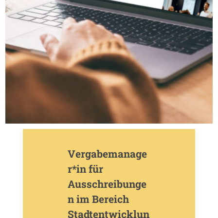
Vergabemanage
r*in für
Ausschreibunge
n im Bereich
Stadtentwicklun