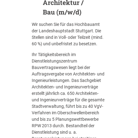
Architektur /
t
e
e
m
Bau (m/w/d)
n
a
t
n
Wir suchen Sie für das Hochbauamt
w
a
der Landeshauptstadt Stuttgart. Die
i
g
Stellen sind in Voll- oder Teilzeit (mind.
c
e
60 %) und unbefristet zu besetzen.
k
r
l
(
Ihr Tätigkeitsbereich im
u
m
Dienstleistungszentrum
n
/
Bauvertragswesen liegt bei der
g
w
Auftragsvergabe von Architekten- und
u
/
Ingenieurleistungen. Das Sachgebiet
n
d
Architekten- und Ingenieurverträge
d
)
erstellt jährlich ca. 650 Architekten-
B
und Ingenieurverträge für die gesamte
a
Stadtverwaltung, führt bis zu 40 VgV-
u
Verfahren im Oberschwellenbereich
w
und bis zu 5 Planungswettbewerbe
e
RPW 2013 durch. Bestandteil der
s
Dienstleistung sind u. a.
e