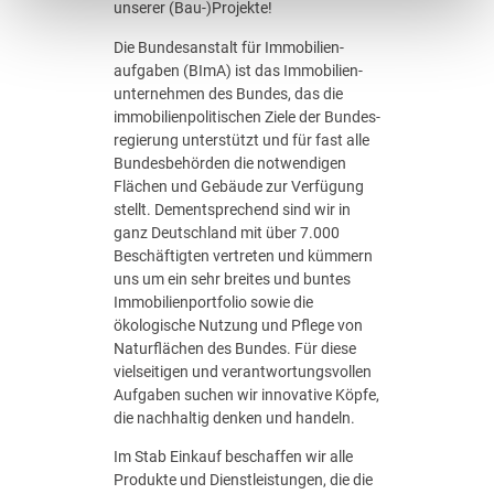
unserer (Bau-)Projekte!
g
i
Die Bundes­anstalt für Immobilien­
n
aufgaben (BImA) ist das Immobilien­
d
unternehmen des Bundes, das die
e
immobilien­politischen Ziele der Bundes­
r
regierung unterstützt und für fast alle
V
Bundes­behörden die notwendigen
e
Flächen und Gebäude zur Verfügung
r
stellt. Dementsprechend sind wir in
g
ganz Deutschland mit über 7.000
a
Beschäftigten vertreten und kümmern
b
uns um ein sehr breites und buntes
e
Immobilien­portfolio sowie die
s
ökologische Nutzung und Pflege von
t
Naturflächen des Bundes. Für diese
e
vielseitigen und verantwortungs­vollen
l
Aufgaben suchen wir innovative Köpfe,
l
die nachhaltig denken und handeln.
e
Im Stab Einkauf beschaffen wir alle
(
Produkte und Dienst­leistungen, die die
w