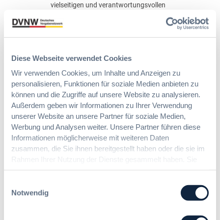
vielseitigen und verantwortungs­vollen
Aufgaben suchen wir innovative Köpfe,
die nachhaltig denken und handeln.
Im Stab Einkauf beschaffen wir alle
Produkte und Dienst­leistungen, die die
Diese Webseite verwendet Cookies
BImA benötigt, von der Wildkühl­
Wir verwenden Cookies, um Inhalte und Anzeigen zu
kammer über Dienst‑Kfz bis hin zu
personalisieren, Funktionen für soziale Medien anbieten zu
Sicherheitsdienst­leistungen und
können und die Zugriffe auf unsere Website zu analysieren.
Energie. Dabei setzen wir auf
Innovation und Nachhaltigkeit. Wir
Außerdem geben wir Informationen zu Ihrer Verwendung
verfolgen die Marktentwicklungen aktiv
unserer Website an unsere Partner für soziale Medien,
und beraten die Fachbereiche im
Werbung und Analysen weiter. Unsere Partner führen diese
gesamten Ausschreibungsprozess.
Informationen möglicherweise mit weiteren Daten
zusammen, die Sie ihnen bereitgestellt haben oder die sie im
Dafür brauchen wir Sie! Machen Sie mit
Rahmen Ihrer Nutzung der Dienste gesammelt haben. Sie
uns BImA!
geben Einwilligung zu unseren Cookies, wenn Sie unsere
Vergaberecht ist trocken? Nicht bei
Webseite weiterhin nutzen.
Einwilligungsauswahl
uns! Als Vergabe-Spezialist*in bringen
Notwendig
Sie Struktur in komplexe Beschaffungs­
vorhaben und gestalten unsere