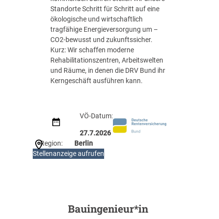
Standorte Schritt für Schritt auf eine
ökologische und wirtschaftlich
tragfähige Energieversorgung um –
CO2-bewusst und zukunftssicher.
Kurz: Wir schaffen moderne
Rehabilitationszentren, Arbeitswelten
und Räume, in denen die DRV Bund ihr
Kerngeschäft ausführen kann.
VÖ-Datum:
27.7.2026
Region:
Berlin
:
Stellenanzeige aufrufen
A
r
c
h
i
Bauingenieur*in
t