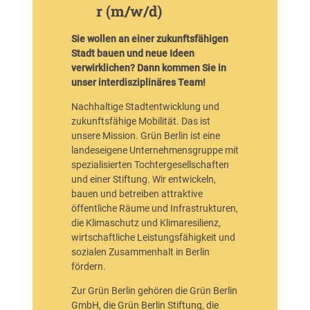
r (m/w/d)
e
m
Sie wollen an einer zukunftsfähigen
a
Stadt bauen und neue Ideen
n
verwirklichen? Dann kommen Sie in
a
unser interdisziplinäres Team!
g
e
Nachhaltige Stadtentwicklung und
r
zukunftsfähige Mobilität. Das ist
*
unsere Mission. Grün Berlin ist eine
i
landeseigene Unternehmensgruppe mit
n
spezialisierten Tochtergesellschaften
f
und einer Stiftung. Wir entwickeln,
ü
bauen und betreiben attraktive
r
öffentliche Räume und Infrastrukturen,
A
die Klimaschutz und Klimaresilienz,
u
wirtschaftliche Leistungsfähigkeit und
s
sozialen Zusammenhalt in Berlin
s
fördern.
c
h
Zur Grün Berlin gehören die Grün Berlin
r
GmbH, die Grün Berlin Stiftung, die