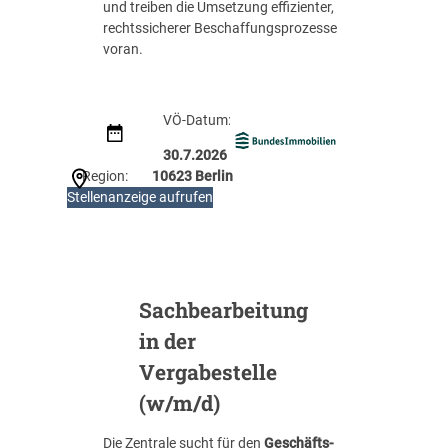
und treiben die Umsetzung effizienter,
rechtssicherer Beschaffungs­prozesse
voran.
VÖ-Datum:
30.7.2026
Region:
10623 Berlin
:
Stellenanzeige aufrufen
F
a
c
h
g
Sachbearbeitung
e
in der
b
i
Vergabestelle
e
(w/m/d)
t
s
Die Zentrale sucht für den
Geschäfts­