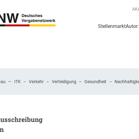
AK
Stellenmarkt
Autor
g
Login Netzwerk
–
Bau
ITK
–
Verkehr
–
Verteidigung
–
Gesundheit
–
Nachhaltigke
Ausschreibung
en