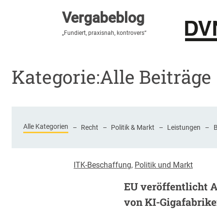
Vergabeblog
Vergabeblog
„Hier lesen Sie es zuerst“
„Fundiert, praxisnah, kontrovers“
Stellenmarkt
Autor:innen
Über den Vergabeblo
Kategorie:
Alle Beiträge
Alle Kategorien
–
Recht
–
Politik & Markt
–
Leistungen
–
ITK-Beschaffung
, 
Politik und Markt
EU veröffentlicht 
von KI-Gigafabrik