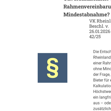
Rahmenvereinbaru
Mindestabnahme?
VK Rheinl
Beschl. v.
26.01.2026
42/25
Die Entsc
Rheinland
einer Rah
ohne Min
der Frage
Bieter für
Kalkulati
Höchstwer
ein langfr
aus – ode
zusätzlich