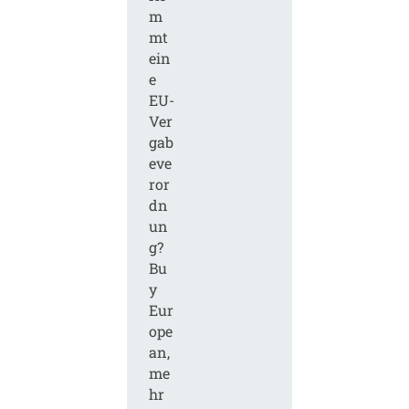
m
mt
ein
e
EU-
Ver
gab
eve
ror
dn
un
g?
Bu
y
Eur
ope
an,
me
hr