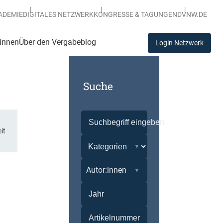
ADEMIE
DIGITALES NETZWERK
KONGRESSE & TAGUNGEN
DVNW.DE
:innen
Über den Vergabeblog
Login Netzwerk
Suche
it
Autor:innen