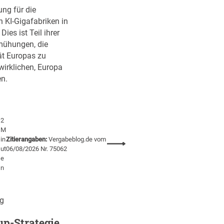
ung für die
n KI-Gigafabriken in
ies ist Teil ihrer
ühungen, die
ät Europas zu
wirklichen, Europa
n.
2
M
in
Zitierangaben:
Vergabeblog.de vom
:
ut
06/08/2026 Nr. 75062
E
e
U
n
v
e
ng
r
ö
up-Strategie
f