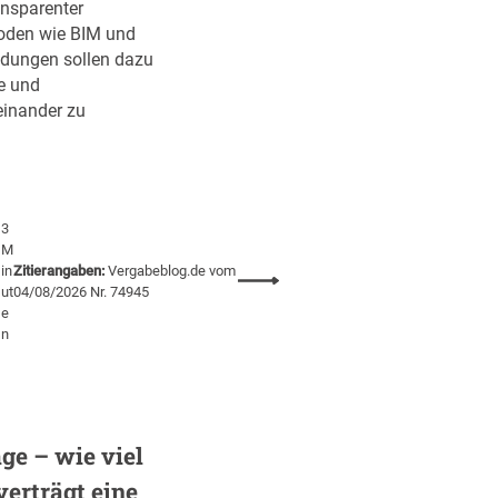
ü
ransparenter
e
s
oden wie BIM und
r
t
dungen sollen dazu
D
u
e und
V
n
einander zu
N
g
W
A
k
a
3
d
M
e
in
Zitierangaben:
Vergabeblog.de vom
:
m
ut
04/08/2026 Nr. 74945
B
e
i
a
n
e
u
v
e
r
ge – wie viel
g
a
verträgt eine