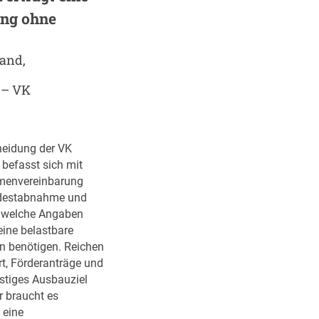
b
ng ohne
e
n
m
and,
i
 – VK
t
K
I
:
heidung der VK
W
 befasst sich mit
e
menvereinbarung
l
destabnahme und
c
, welche Angaben
h
 eine belastbare
e
on benötigen. Reichen
R
t, Förderanträge und
o
istiges Ausbauziel
l
r braucht es
l
 eine
e