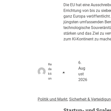
Die EU hat eine Ausschreib
Errichtung von bis zu siebe
ganz Europa veröffentlicht. D
jüngsten umfassenden Bem
technologische Souveränit
stärken und das Ziel zu ver
zum KI-Kontinent zu mache
6.
Re
Aug
da
kti
ust
on
2026
Politik und Markt
, 
Sicherheit & Verteidigu
Startup- und Scale