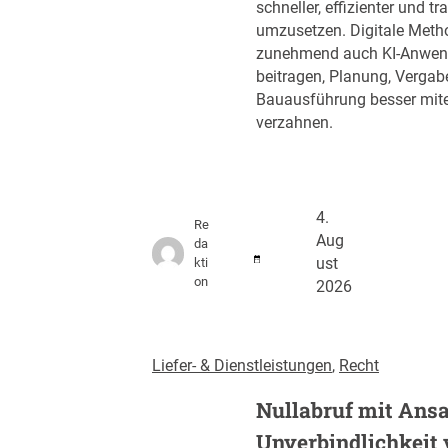
schneller, effizienter und t
umzusetzen. Digitale Meth
zunehmend auch KI-Anwen
beitragen, Planung, Vergab
Bauausführung besser mit
verzahnen.
4.
Re
Aug
da
kti
ust
on
2026
Liefer- & Dienstleistungen
, 
Recht
Nullabruf mit Ansa
Unverbindlichkeit 