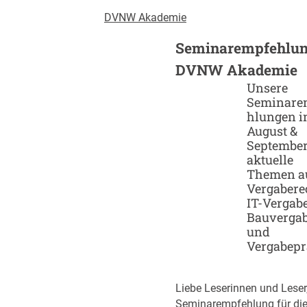
DVNW Akademie
Seminarempfehlun
DVNW Akademie
Unsere
Seminare
hlungen 
August &
September
aktuelle
Themen a
Vergabere
IT-Vergabe
Bauverga
und
Vergabepr
Liebe Leserinnen und Leser
Seminarempfehlung für di