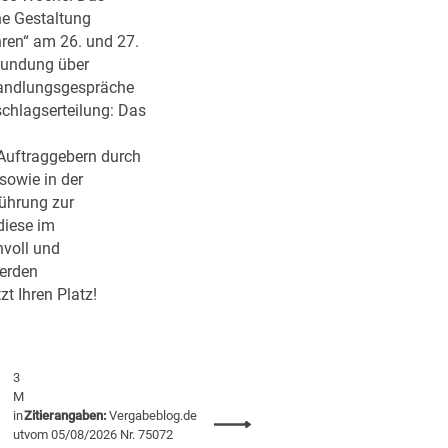
e
a
he Gestaltung
n
t
ren“ am 26. und 27.
e
kundung über
g
handlungsgespräche
i
schlagserteilung: Das
e
d
Auftraggebern durch
e
sowie in der
r
führung zur
B
diese im
u
nvoll und
n
erden
d
zt Ihren Platz!
e
s
r
e
3
g
M
i
in
Zitierangaben:
Vergabeblog.de
:
ut
vom 05/08/2026 Nr. 75072
e
S