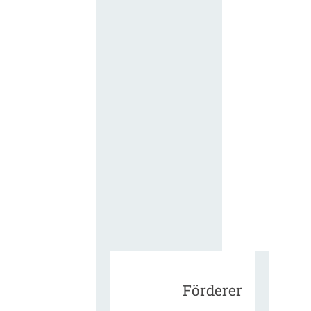
für die
ergänzend
Vertragsbe
gungen vo
IT-
Beschaffu
in der
öffentlich
Verwaltun
Zur Tagu
Förderer