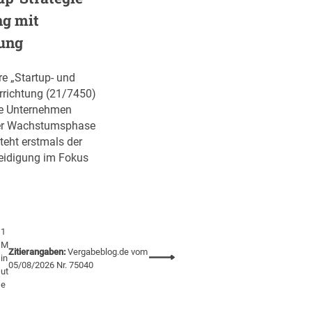
f
ng mit
e
ung
n
t
re „Startup- und
l
errichtung (21/7450)
i
ve Unternehmen
c
ihrer Wachstumsphase
h
teht erstmals der
t
teidigung im Fokus
A
u
s
s
c
1
h
M
Zitierangaben:
Vergabeblog.de vom
r
:
in
05/08/2026 Nr. 75040
e
ut
S
e
i
t
b
a