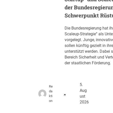
der Bundesregieru
Schwerpunkt Rüst
Die Bundesregierung hat ih
Scaleup-Strategie“ als Unt
vorgelegt. Junge, innovati
sollen künftig gezielt in 
unterstützt werden. Dabei s
Bereich Sicherheit und Ver
der staatlichen Förderung.
5.
Re
Aug
da
kti
ust
on
2026