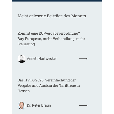
Meist gelesene Beiträge des Monats
Kommt eine EU-Vergabeverordnung?
Buy European, mehr Verhandlung, mehr
Steuerung
:
Annett Hartwecker
K
o
m
Das HVTG 2026: Vereinfachung der
m
Vergabe und Ausbau der Tariftreue in
t
Hessen
e
i
n
:
Dr. Peter Braun
e
D
E