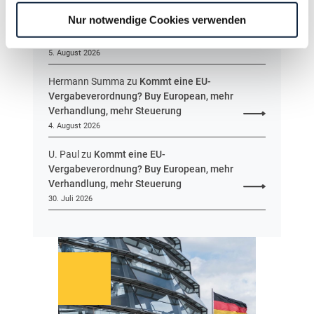
e
schlägt Geheimhaltungsinteressen!
n
Nur notwendige Cookies verwenden
Obacht bei der Information nach § 134
t
GWB!
w
5. August 2026
u
r
Hermann Summa
zu
Kommt eine EU-
f
Vergabeverordnung? Buy European, mehr
v
Verhandlung, mehr Steuerung
o
4. August 2026
r
U. Paul
zu
Kommt eine EU-
Vergabeverordnung? Buy European, mehr
Verhandlung, mehr Steuerung
30. Juli 2026