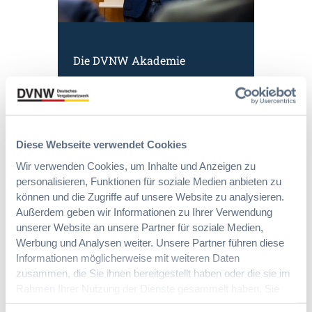
u
u
t
n
y
e
g
E
n
d
u
R
Die DVNW Akademie
e
r
e
r
o
f
Passgenaue Seminare für
V
p
o
Vergabepraktikerinnen und
e
e
r
Vergabepraktiker.
r
a
m
g
n
Seminare entdecken
s
Diese Webseite verwendet Cookies
a
,
e
b
m
Wir verwenden Cookies, um Inhalte und Anzeigen zu
i
e
e
personalisieren, Funktionen für soziale Medien anbieten zu
t
u
h
können und die Zugriffe auf unsere Website zu analysieren.
E
n
Der DVNW Stellenmarkt
r
Außerdem geben wir Informationen zu Ihrer Verwendung
i
d
V
unserer Website an unsere Partner für soziale Medien,
n
Vergabemanager (m/w/d)
A
e
Werbung und Analysen weiter. Unsere Partner führen diese
f
u
r
Informationen möglicherweise mit weiteren Daten
ü
s
h
zusammen, die Sie ihnen bereitgestellt haben oder die sie im
h
b
a
Rahmen Ihrer Nutzung der Dienste gesammelt haben. Sie
r
a
Referent*in Vergabe und
n
geben Einwilligung zu unseren Cookies, wenn Sie unsere
u
u
Finanzmanagement
d