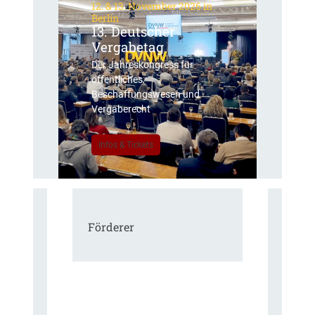
12. & 13. November 2026 in
Berlin
13. Deutscher
Vergabetag
Der Jahreskongress für
öffentliches
Beschaffungswesen und
Vergaberecht
Infos & Tickets
Förderer