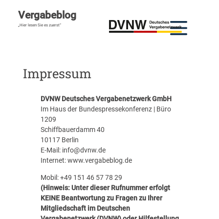
Zum
Vergabeblog
Inhalt
springen
„Hier lesen Sie es zuerst“
Impressum
DVNW Deutsches Vergabenetzwerk GmbH
Im Haus der Bundespressekonferenz | Büro
1209
Schiffbauerdamm 40
10117 Berlin
E-Mail: info@dvnw.de
Internet:
www.vergabeblog.de
Mobil: +49 151 46 57 78 29
(Hinweis: Unter dieser Rufnummer erfolgt
KEINE Beantwortung zu Fragen zu Ihrer
Mitgliedschaft im Deutschen
Vergabenetzwerk (DVNW) oder Hilfestellung