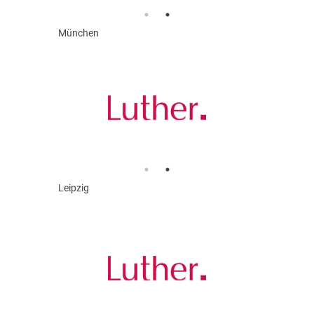
München
Leipzig