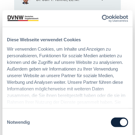
2
a
§
0
b
9
2
e
7
6
v
a
:
e
G
V
r
W
e
Diese Webseite verwendet Cookies
o
B
r
r
Wir verwenden Cookies, um Inhalte und Anzeigen zu
:
e
d
personalisieren, Funktionen für soziale Medien anbieten zu
L
i
n
können und die Zugriffe auf unsere Website zu analysieren.
e
n
u
Außerdem geben wir Informationen zu Ihrer Verwendung
i
f
n
c
unserer Website an unsere Partner für soziale Medien,
a
g
h
Werbung und Analysen weiter. Unsere Partner führen diese
c
?
t
Informationen möglicherweise mit weiteren Daten
h
B
e
zusammen, die Sie ihnen bereitgestellt haben oder die sie im
u
u
E
Rahmen Ihrer Nutzung der Dienste gesammelt haben. Sie
n
y
r
g
geben Einwilligung zu unseren Cookies, wenn Sie unsere
E
l
Die DVNW Akademie
d
Webseite weiterhin nutzen.
Einwilligungsauswahl
u
e
e
Notwendig
r
i
Passgenaue Seminare für
r
o
c
Vergabepraktikerinnen und
V
p