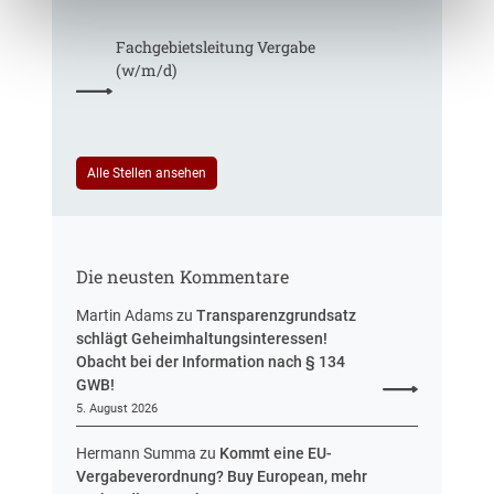
b
i
e
e
f
h
Fachgebiets­leitung Vergabe
n
t
r
(w/m/d)
r
S
e
t
u
e
e
u
i
Alle Stellen ansehen
e
n
r
H
u
e
n
s
g
Die neusten Kommentare
s
e
Martin Adams
zu
Transparenzgrundsatz
n
schlägt Geheimhaltungsinteressen!
Obacht bei der Information nach § 134
GWB!
5. August 2026
Hermann Summa
zu
Kommt eine EU-
Vergabeverordnung? Buy European, mehr