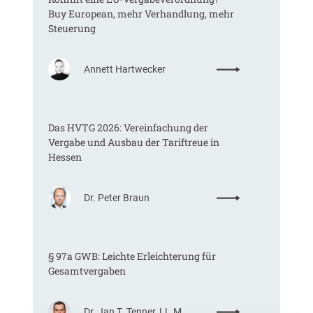
Buy European, mehr Verhandlung, mehr
Steuerung
:
Annett Hartwecker
K
o
m
Das HVTG 2026: Vereinfachung der
m
Vergabe und Ausbau der Tariftreue in
t
Hessen
e
i
n
:
Dr. Peter Braun
e
D
E
a
U
s
-
§ 97a GWB: Leichte Erleichterung für
H
V
Gesamtvergaben
V
e
T
r
G
g
:
Dr. Jan T. Tenner, LL.M.