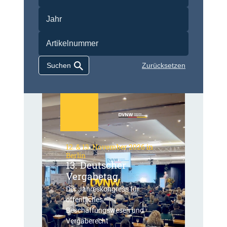
Zurücksetzen
12. & 13. November 2026 in
Berlin
13. Deutscher
Vergabetag
Der Jahreskongress für
öffentliches
Beschaffungswesen und
Vergaberecht