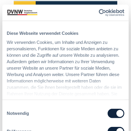
Immer informiert bleiben!
Diese Webseite verwendet Cookies
Möchten Sie keine Neuigkeiten aus dem
Wir verwenden Cookies, um Inhalte und Anzeigen zu
Vergabeblog verpassen? Per
E-Mail
personalisieren, Funktionen für soziale Medien anbieten zu
Benachrichtigung
erhalten sie eine Nachricht zu
können und die Zugriffe auf unsere Website zu analysieren.
Themen Ihrer Wahl, sobald neue Beiträge
Außerdem geben wir Informationen zu Ihrer Verwendung
veröffentlicht werden.
unserer Website an unsere Partner für soziale Medien,
Benachrichtigungen aktivieren
Werbung und Analysen weiter. Unsere Partner führen diese
Informationen möglicherweise mit weiteren Daten
zusammen, die Sie ihnen bereitgestellt haben oder die sie im
Rahmen Ihrer Nutzung der Dienste gesammelt haben. Sie
Meist gelesene Beiträge des Monats
geben Einwilligung zu unseren Cookies, wenn Sie unsere
Webseite weiterhin nutzen.
Einwilligungsauswahl
Notwendig
Kommt eine EU-Vergabeverordnung?
Buy European, mehr Verhandlung, mehr