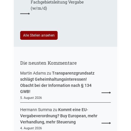
Fachgebiets­leitung Vergabe
d
r
(w/m/d)
e
S
r
t
T
e
a
u
r
Alle Stellen ansehen
e
i
r
f
u
t
n
r
g
Die neusten Kommentare
e
u
Martin Adams
zu
Transparenzgrundsatz
e
schlägt Geheimhaltungsinteressen!
i
Obacht bei der Information nach § 134
n
GWB!
H
5. August 2026
e
s
Hermann Summa
zu
Kommt eine EU-
s
Vergabeverordnung? Buy European, mehr
e
Verhandlung, mehr Steuerung
n
4. August 2026