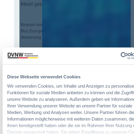
Meist gelesene Beiträge des Monats
Kommt eine EU-Vergabeverordnung?
Buy European, mehr Verhandlung, mehr
Steuerung
:
Annett Hartwecker
K
o
m
Diese Webseite verwendet Cookies
§ 97a GWB: Leichte Erleichterung für
m
Gesamtvergaben
t
Wir verwenden Cookies, um Inhalte und Anzeigen zu personalisie
e
Funktionen für soziale Medien anbieten zu können und die Zugriff
i
unsere Website zu analysieren. Außerdem geben wir Information
:
Dr. Jan T. Tenner, LL.M.
n
Ihrer Verwendung unserer Website an unsere Partner für soziale
§
e
Medien, Werbung und Analysen weiter. Unsere Partner führen di
9
E
Informationen möglicherweise mit weiteren Daten zusammen, die
7
U
ihnen bereitgestellt haben oder die sie im Rahmen Ihrer Nutzung 
Das HVTG 2026: Vereinfachung der
a
-
Dienste gesammelt haben. Sie geben Einwilligung zu unseren Co