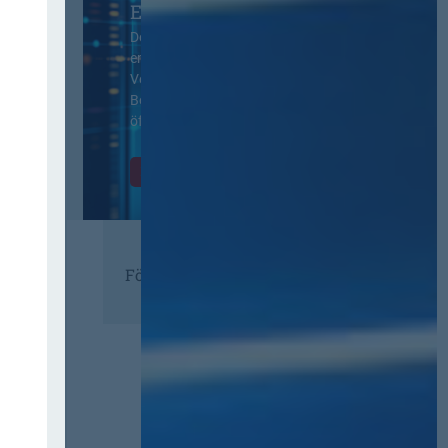
EVB-IT Thementag
Der Thementag für die
ergänzenden
Vertragsbedingungen von IT-
Beschaffung in der
öffentlichen Verwaltung
Zur Tagung
Förderer