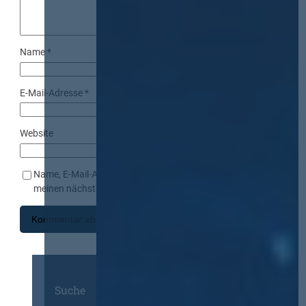
Name
*
E-Mail-Adresse
*
Website
Name, E-Mail-Adresse und Website in diesem Browser für
meinen nächsten Kommentar speichern.
Suche