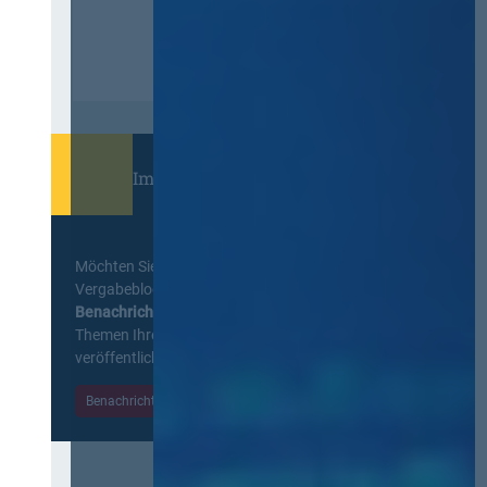
Immer informiert bleiben!
Möchten Sie keine Neuigkeiten aus dem
Vergabeblog verpassen? Per
E-Mail
Benachrichtigung
erhalten sie eine Nachricht zu
Themen Ihrer Wahl, sobald neue Beiträge
veröffentlicht werden.
Benachrichtigungen aktivieren