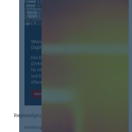
Werden Sie Mitglied im
Digitalen Netzwerk
Das Deutsche Vergabenetzwerk
(DVNW) ist eine exklusive Plattform
für Information, Wissensaustausch
und Diskurs zwischen allen am
öffentlichen Markt beteiligten Kräften.
Mehr Informationen
Einloggen
Regionalgruppen
Hamburg