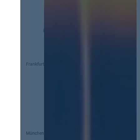
Frankfurt
München