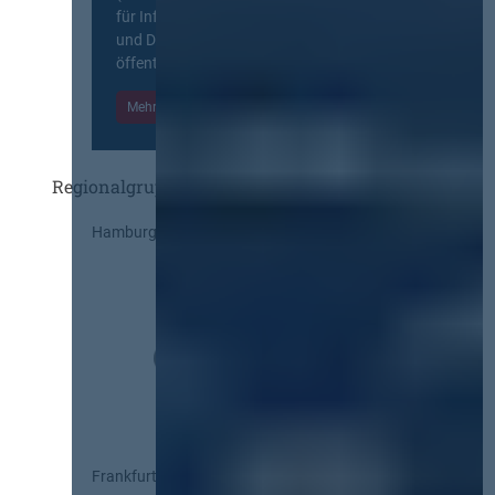
für Information, Wissensaustausch
und Diskurs zwischen allen am
öffentlichen Markt beteiligten Kräften.
Mehr Informationen
Einloggen
Regionalgruppen
Hamburg
Frankfurt