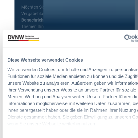
Möchten Sie keine Neuigkeiten aus dem
Vergabeblog verpassen? Per
E-Mail
Benachrichtigung
erhalten sie eine Nachricht zu
Themen Ihrer Wahl, sobald neue Beiträge
veröffentlicht werden.
Benachrichtigungen aktivieren
Diese Webseite verwendet Cookies
Wir verwenden Cookies, um Inhalte und Anzeigen zu personalisie
Meist gelesene Beiträge des Monats
Funktionen für soziale Medien anbieten zu können und die Zugriff
unsere Website zu analysieren. Außerdem geben wir Information
Ihrer Verwendung unserer Website an unsere Partner für soziale
Kommt eine EU-Vergabeverordnung?
Medien, Werbung und Analysen weiter. Unsere Partner führen di
Buy European, mehr Verhandlung, mehr
Informationen möglicherweise mit weiteren Daten zusammen, die
Steuerung
ihnen bereitgestellt haben oder die sie im Rahmen Ihrer Nutzung 
Dienste gesammelt haben. Sie geben Einwilligung zu unseren Co
wenn Sie unsere Webseite weiterhin nutzen.
:
Annett Hartwecker
K
Einwilligungsauswahl