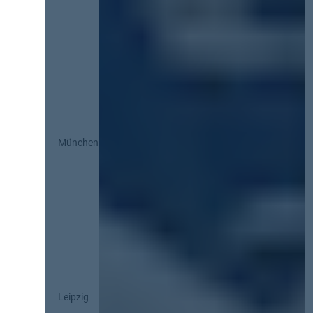
München
Leipzig