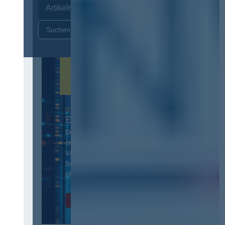
Zurücksetzen
07. Oktober 2026 in Berlin
EVB-IT Thementag
Der Thementag für die
ergänzenden
Vertragsbedingungen von IT-
Beschaffung in der
öffentlichen Verwaltung
Zur Tagung