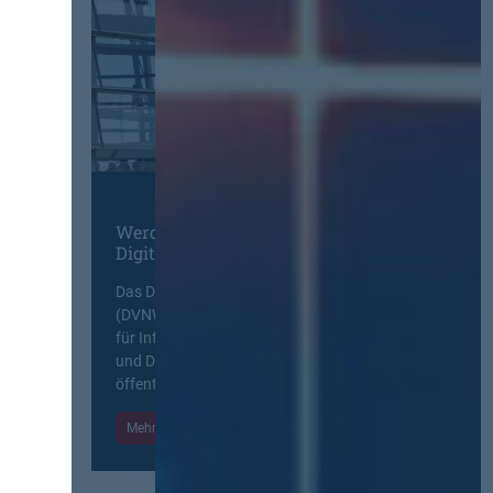
Werden Sie Mitglied im
Digitalen Netzwerk
Das Deutsche Vergabenetzwerk
(DVNW) ist eine exklusive Plattform
für Information, Wissensaustausch
und Diskurs zwischen allen am
öffentlichen Markt beteiligten Kräften.
Mehr Informationen
Einloggen