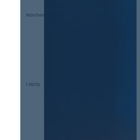
München
Leipzig