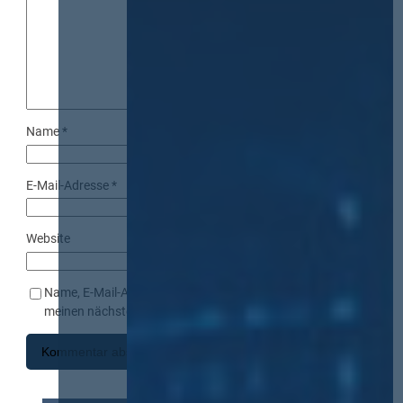
Name
*
E-Mail-Adresse
*
Website
Name, E-Mail-Adresse und Website in diesem Browser für
meinen nächsten Kommentar speichern.