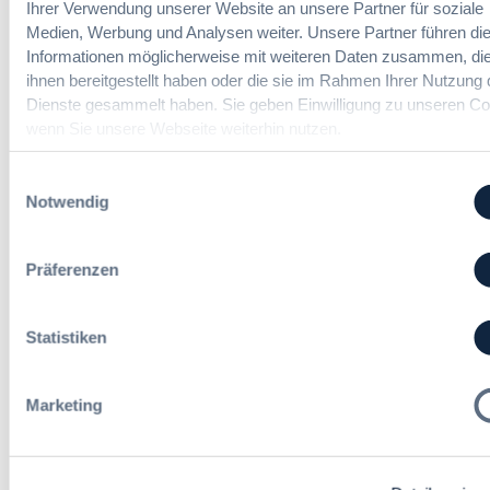
Ihrer Verwendung unserer Website an unsere Partner für soziale
m
u
d
Medien, Werbung und Analysen weiter. Unsere Partner führen di
t
d
l
Informationen möglicherweise mit weiteren Daten zusammen, die
v
e
u
ihnen bereitgestellt haben oder die sie im Rahmen Ihrer Nutzung 
e
r
n
Referent*in Vergabe und
r
Dienste gesammelt haben. Sie geben Einwilligung zu unseren Co
T
g
Finanzmanagement
g
wenn Sie unsere Webseite weiterhin nutzen.
a
,
a
r
m
b
i
Einwilligungsauswahl
e
e
f
Notwendig
h
Fachgebiets­leitung Vergabe
n
t
r
(w/m/d)
r
S
Präferenzen
e
t
u
e
e
u
Statistiken
i
Alle Stellen ansehen
e
n
r
H
u
Marketing
e
n
s
g
Die neusten Kommentare
s
e
Martin Adams
zu
Transparenzgrundsatz