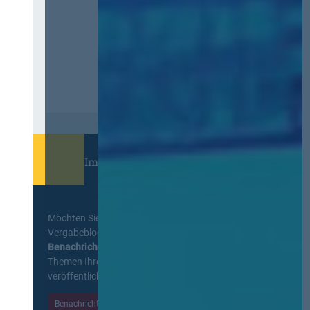
Immer informiert bleiben!
Möchten Sie keine Neuigkeiten aus dem
Vergabeblog verpassen? Per
E-Mail
Benachrichtigung
erhalten sie eine Nachricht zu
Themen Ihrer Wahl, sobald neue Beiträge
veröffentlicht werden.
Benachrichtigungen aktivieren