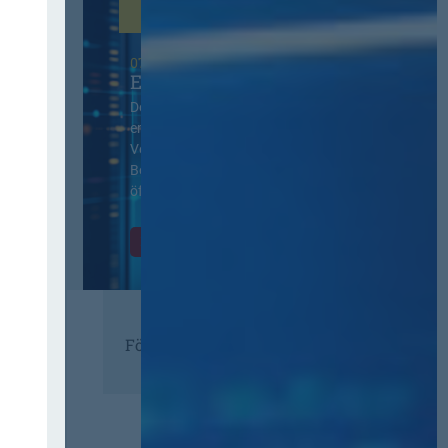
07. Oktober 2026 in Berlin
EVB-IT Thementag
Der Thementag für die
ergänzenden
Vertragsbedingungen von IT-
Beschaffung in der
öffentlichen Verwaltung
Zur Tagung
Förderer