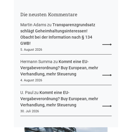
u
t
n
r
g
Die neusten Kommentare
e
u
Martin Adams
zu
Transparenzgrundsatz
e
schlägt Geheimhaltungsinteressen!
i
Obacht bei der Information nach § 134
n
GWB!
H
5. August 2026
e
s
Hermann Summa
zu
Kommt eine EU-
s
Vergabeverordnung? Buy European, mehr
e
Verhandlung, mehr Steuerung
n
4. August 2026
U. Paul
zu
Kommt eine EU-
Vergabeverordnung? Buy European, mehr
Verhandlung, mehr Steuerung
30. Juli 2026