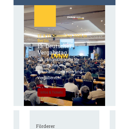
12. & 13. November 2026 in
Berlin
13. Deutscher
Vergabetag
Der Jahreskongress für
öffentliches
Beschaffungswesen und
Vergaberecht
Infos & Tickets
Förderer