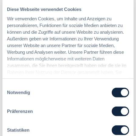
2
e
u
6
Diese Webseite verwendet Cookies
i
n
:
c
g
Wir verwenden Cookies, um Inhalte und Anzeigen zu
V
h
?
personalisieren, Funktionen für soziale Medien anbieten zu
e
t
B
können und die Zugriffe auf unsere Website zu analysieren.
r
e
u
Außerdem geben wir Informationen zu Ihrer Verwendung
e
r
y
unserer Website an unsere Partner für soziale Medien,
i
u
E
Werbung und Analysen weiter. Unsere Partner führen diese
n
Die DVNW Akademie
n
u
Informationen möglicherweise mit weiteren Daten
f
g
r
zusammen, die Sie ihnen bereitgestellt haben oder die sie im
a
Passgenaue Seminare für
f
o
c
Rahmen Ihrer Nutzung der Dienste gesammelt haben. Sie
Vergabepraktikerinnen und
ü
p
h
Vergabepraktiker.
geben Einwilligung zu unseren Cookies, wenn Sie unsere
r
e
u
Webseite weiterhin nutzen.
Einwilligungsauswahl
G
a
Seminare entdecken
n
Notwendig
e
n
g
s
,
d
a
m
e
Präferenzen
m
e
r
t
Der DVNW Stellenmarkt
h
V
v
r
e
Ingenieur/-in Architektur / Bau
Statistiken
e
V
r