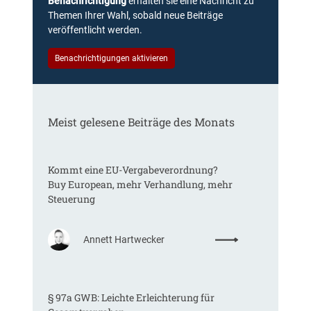
Benachrichtigung
erhalten sie eine Nachricht zu
Themen Ihrer Wahl, sobald neue Beiträge
veröffentlicht werden.
Benachrichtigungen aktivieren
Meist gelesene Beiträge des Monats
Kommt eine EU-Vergabeverordnung?
Buy European, mehr Verhandlung, mehr
Steuerung
:
Annett Hartwecker
K
o
m
§ 97a GWB: Leichte Erleichterung für
m