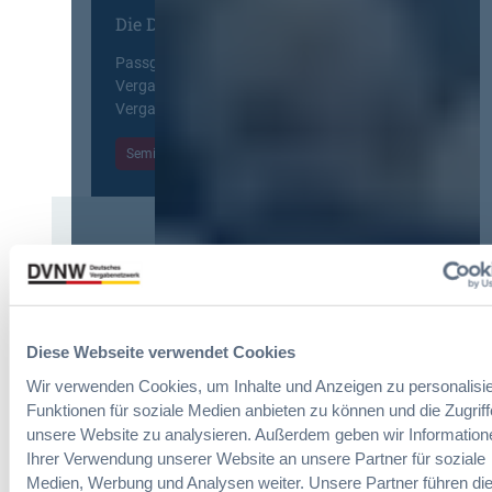
E
n
Die DVNW Akademie
n
u
f
g
r
a
Passgenaue Seminare für
f
o
c
Vergabepraktikerinnen und
ü
p
h
Vergabepraktiker.
r
e
u
G
a
Seminare entdecken
n
e
n
g
s
,
d
a
m
e
m
e
r
t
Der DVNW Stellenmarkt
h
V
v
r
e
Ingenieur/-in Architektur / Bau
e
V
r
(m/w/d)
r
e
g
g
r
Diese Webseite verwendet Cookies
a
a
h
Wir verwenden Cookies, um Inhalte und Anzeigen zu personalisie
b
b
a
e
Funktionen für soziale Medien anbieten zu können und die Zugriff
e
Vergabemanager (m/w/d)
n
u
unsere Website zu analysieren. Außerdem geben wir Information
n
d
n
Ihrer Verwendung unserer Website an unsere Partner für soziale
l
d
Medien, Werbung und Analysen weiter. Unsere Partner führen di
u