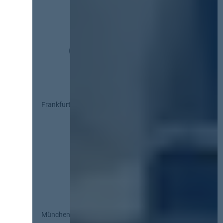
Frankfurt
München