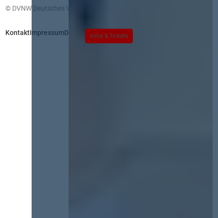
© DVNW Deutsches Vergabenetzwerk GmbH
Kontakt
Impressum
Datenschutz
Infos & Tickets