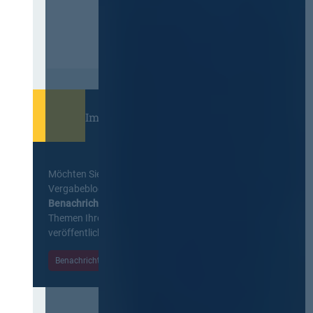
Immer informiert bleiben!
Möchten Sie keine Neuigkeiten aus dem
Vergabeblog verpassen? Per
E-Mail
Benachrichtigung
erhalten sie eine Nachricht zu
Themen Ihrer Wahl, sobald neue Beiträge
veröffentlicht werden.
Benachrichtigungen aktivieren