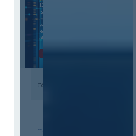
EVB-IT Thementag
Der Thementag für die
ergänzenden
Vertragsbedingungen von IT-
Beschaffung in der
öffentlichen Verwaltung
Zur Tagung
Förderer