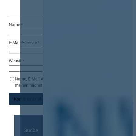
Name
*
E-Mail-Adresse
*
Website
Name, E-Mail-Adresse und Website in diesem Browser für
meinen nächsten Kommentar speichern.
Suche