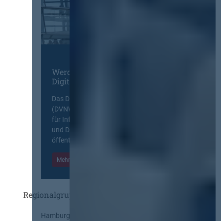
Werden Sie Mitglied im
Digitalen Netzwerk
Das Deutsche Vergabenetzwerk
(DVNW) ist eine exklusive Plattform
für Information, Wissensaustausch
und Diskurs zwischen allen am
öffentlichen Markt beteiligten Kräften.
Mehr Informationen
Einloggen
Regionalgruppen
Hamburg