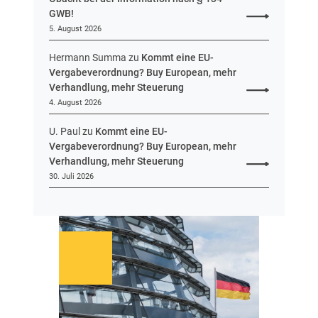
n
GWB!
H
5. August 2026
e
s
Hermann Summa
zu
Kommt eine EU-
s
Vergabeverordnung? Buy European, mehr
e
Verhandlung, mehr Steuerung
n
4. August 2026
U. Paul
zu
Kommt eine EU-
Vergabeverordnung? Buy European, mehr
Verhandlung, mehr Steuerung
30. Juli 2026