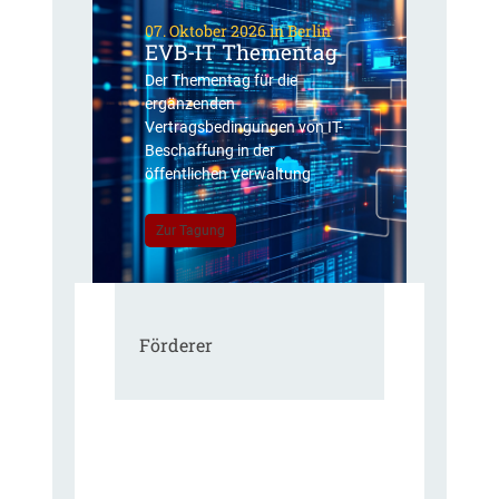
07. Oktober 2026 in Berlin
EVB-IT Thementag
Der Thementag für die
ergänzenden
Vertragsbedingungen von IT-
Beschaffung in der
öffentlichen Verwaltung
Zur Tagung
Förderer