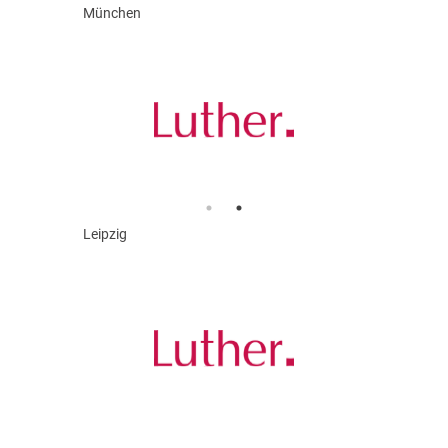
München
Leipzig