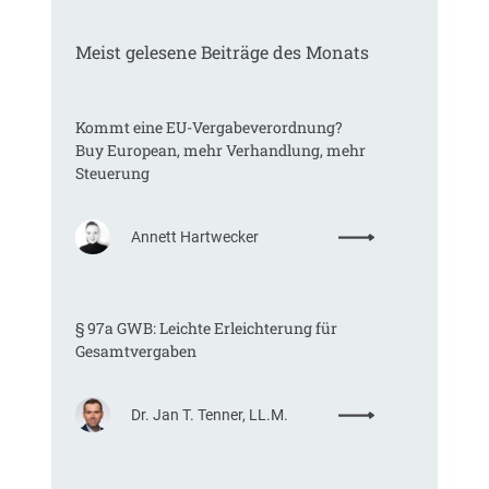
Meist gelesene Beiträge des Monats
Kommt eine EU-Vergabeverordnung?
Buy European, mehr Verhandlung, mehr
Steuerung
:
Annett Hartwecker
K
o
m
§ 97a GWB: Leichte Erleichterung für
m
Gesamtvergaben
t
e
i
:
Dr. Jan T. Tenner, LL.M.
n
§
e
9
E
7
U