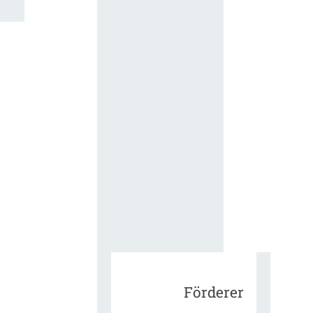
für die
ergänzend
Vertragsbe
gungen vo
IT-
Beschaffu
in der
öffentlich
Verwaltun
Zur Tagu
Förderer