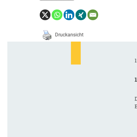
Druckansicht
1
D