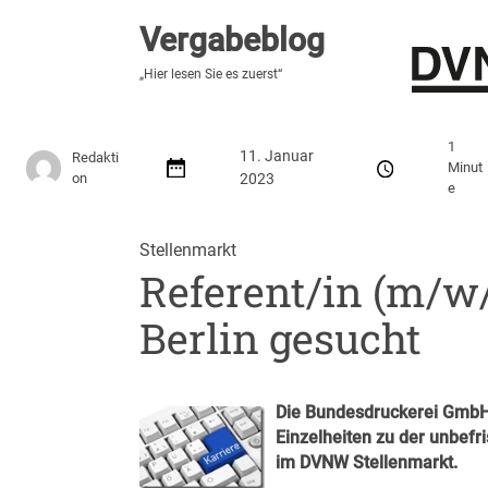
Vergabeblog
Vergabeblog
„Fundiert, praxisnah, kontrovers“
„Hier lesen Sie es zuerst“
Stellenmarkt
Autor:innen
Über den Vergabeblo
1
11. Januar
Redakti
Minut
on
2023
e
Stellenmarkt
Referent/in (m/w/
Berlin gesucht
Die Bundesdruckerei GmbH 
Einzelheiten zu der unbefr
im
DVNW Stellenmarkt
.