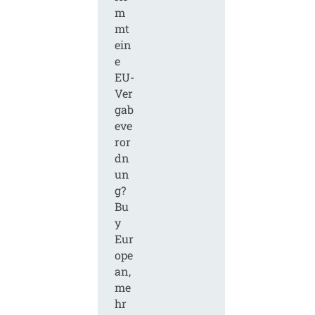
m
mt
ein
e
EU-
Ver
gab
eve
ror
dn
un
g?
Bu
y
Eur
ope
an,
me
hr