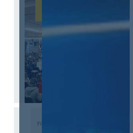
12. & 13. November 2026 in
Berlin
13. Deutscher
Vergabetag
Der Jahreskongress für
öffentliches
Beschaffungswesen und
Vergaberecht
Infos & Tickets
Förderer