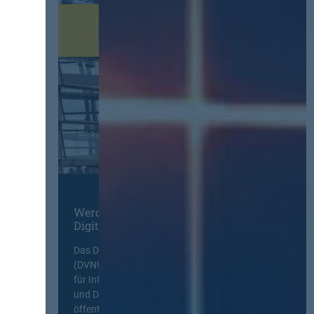
Werden Sie Mitglied im
Digitalen Netzwerk
Das Deutsche Vergabenetzwerk
(DVNW) ist eine exklusive Plattform
für Information, Wissensaustausch
und Diskurs zwischen allen am
öffentlichen Markt beteiligten Kräften.