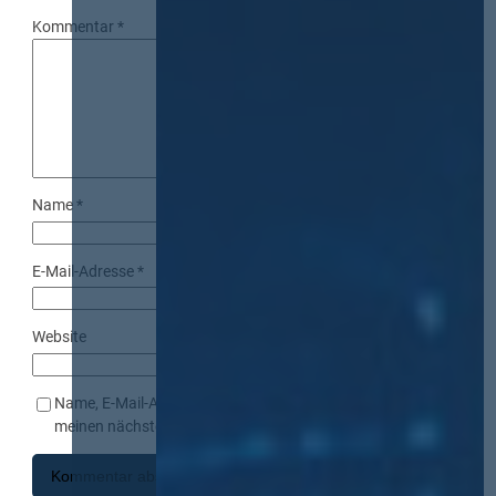
Kommentar
*
Name
*
E-Mail-Adresse
*
Website
Name, E-Mail-Adresse und Website in diesem Browser für
meinen nächsten Kommentar speichern.