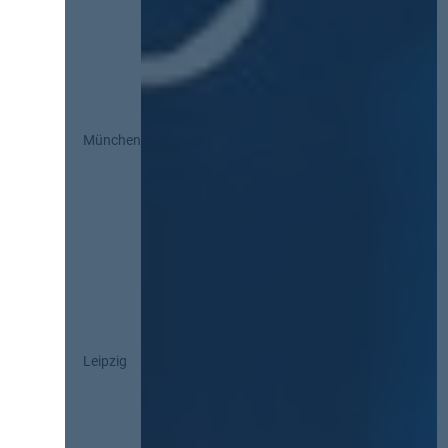
München
Leipzig