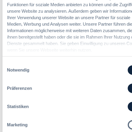
u
r
Funktionen für soziale Medien anbieten zu können und die Zugriff
ü
s
h
unsere Website zu analysieren. Außerdem geben wir Information
h
b
a
Ihrer Verwendung unserer Website an unsere Partner für soziale
r
a
n
Medien, Werbung und Analysen weiter. Unsere Partner führen di
u
u
Vergabemanager (m/w/d)
d
n
Informationen möglicherweise mit weiteren Daten zusammen, die
d
l
g
ihnen bereitgestellt haben oder die sie im Rahmen Ihrer Nutzung 
e
u
:
Dienste gesammelt haben. Sie geben Einwilligung zu unseren Co
r
n
B
wenn Sie unsere Webseite weiterhin nutzen.
T
g
Referent*in Vergabe und
M
a
,
Finanzmanagement
W
r
Einwilligungsauswahl
m
E
i
Notwendig
e
l
f
h
e
t
r
Fachgebiets­leitung Vergabe
g
r
Präferenzen
S
(w/m/d)
t
e
t
R
u
e
e
e
Statistiken
u
f
i
e
e
n
Alle Stellen ansehen
r
r
H
Marketing
u
e
e