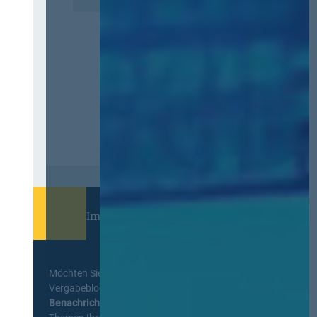
Immer informiert bleiben!
Möchten Sie keine Neuigkeiten aus dem
Vergabeblog verpassen? Per
E-Mail
Benachrichtigung
erhalten sie eine Nachricht zu