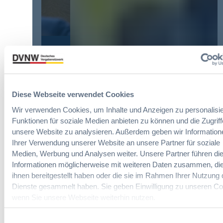
?
ö
h
B
ß
u
u
t
n
y
e
g
E
n
d
u
R
Die DVNW Akademie
e
r
e
r
o
f
Passgenaue Seminare für
V
p
o
Vergabepraktikerinnen und
e
Diese Webseite verwendet Cookies
e
r
Vergabepraktiker.
r
a
Wir verwenden Cookies, um Inhalte und Anzeigen zu personalisie
m
g
n
Funktionen für soziale Medien anbieten zu können und die Zugriff
Seminare entdecken
s
a
,
unsere Website zu analysieren. Außerdem geben wir Information
e
b
m
Ihrer Verwendung unserer Website an unsere Partner für soziale
i
e
e
Medien, Werbung und Analysen weiter. Unsere Partner führen di
t
u
h
Informationen möglicherweise mit weiteren Daten zusammen, die
E
n
Der DVNW Stellenmarkt
r
i
ihnen bereitgestellt haben oder die sie im Rahmen Ihrer Nutzung 
d
V
n
Ingenieur/-in Architektur / Bau
Dienste gesammelt haben. Sie geben Einwilligung zu unseren Co
A
e
f
(m/w/d)
wenn Sie unsere Webseite weiterhin nutzen.
u
r
ü
s
h
h
b
Einwilligungsauswahl
a