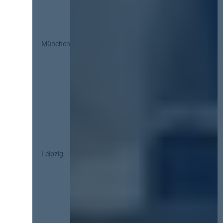
München
Leipzig