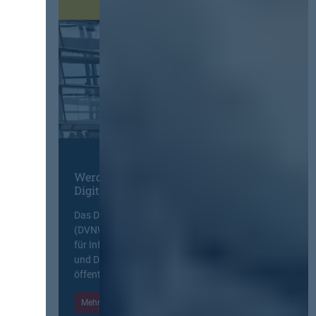
Werden Sie Mitglied im
Digitalen Netzwerk
Das Deutsche Vergabenetzwerk
(DVNW) ist eine exklusive Plattform
für Information, Wissensaustausch
und Diskurs zwischen allen am
öffentlichen Markt beteiligten Kräften.
Mehr Informationen
Einloggen