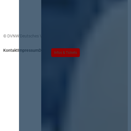
© DVNW Deutsches Vergabenetzwerk GmbH
Kontakt
Impressum
Datenschutz
Infos & Tickets