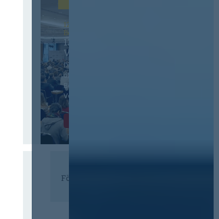
12. & 13. November 2026 in
Berlin
13. Deutscher
Vergabetag
Der Jahreskongress für
öffentliches
Beschaffungswesen und
Vergaberecht
Infos & Tickets
Förderer