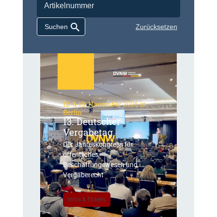
Zurücksetzen
12. & 13. November 2026 in
Berlin
13. Deutscher
Vergabetag
Der Jahreskongress für
öffentliches
Beschaffungswesen und
Vergaberecht
Infos & Tickets