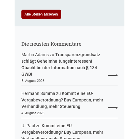
e
a
u
r
Alle Stellen ansehen
e
i
r
f
u
t
n
r
g
Die neusten Kommentare
e
u
Martin Adams
zu
Transparenzgrundsatz
e
schlägt Geheimhaltungsinteressen!
i
Obacht bei der Information nach § 134
n
GWB!
H
5. August 2026
e
s
Hermann Summa
zu
Kommt eine EU-
s
Vergabeverordnung? Buy European, mehr
e
Verhandlung, mehr Steuerung
n
4. August 2026
U. Paul
zu
Kommt eine EU-
Vergabeverordnung? Buy European, mehr
Verhandlung, mehr Steuerung