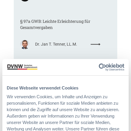
K
o
m
§ 97a GWB: Leichte Erleichterung für
m
Gesamtvergaben
t
e
i
:
Dr. Jan T. Tenner, LL.M.
n
§
e
9
E
7
U
Das HVTG 2026: Vereinfachung der
a
-
Vergabe und Ausbau der Tariftreue in
G
V
Hessen
W
e
B
Diese Webseite verwendet Cookies
r
:
g
Wir verwenden Cookies, um Inhalte und Anzeigen zu
:
Dr. Peter Braun
L
a
personalisieren, Funktionen für soziale Medien anbieten zu
D
e
b
können und die Zugriffe auf unsere Website zu analysieren.
a
i
e
Außerdem geben wir Informationen zu Ihrer Verwendung
s
c
v
unserer Website an unsere Partner für soziale Medien,
H
h
e
V
Werbung und Analysen weiter. Unsere Partner führen diese
t