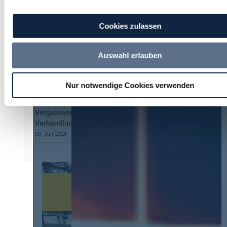
Obacht bei der Information nach § 134
GWB!
Cookies zulassen
5. August 2026
Hermann Summa
zu
Kommt eine EU-
Auswahl erlauben
Vergabeverordnung? Buy European, mehr
Verhandlung, mehr Steuerung
4. August 2026
Nur notwendige Cookies verwenden
U. Paul
zu
Kommt eine EU-
Vergabeverordnung? Buy European, mehr
Verhandlung, mehr Steuerung
30. Juli 2026