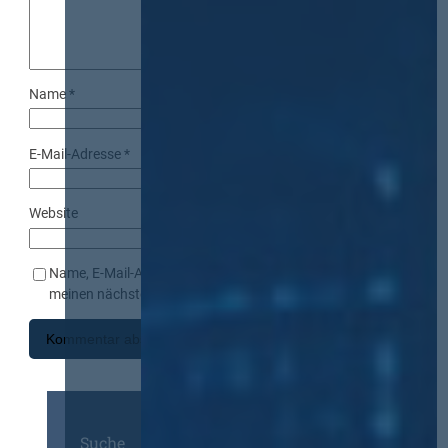
Name
*
E-Mail-Adresse
*
Website
Name, E-Mail-Adresse und Website in diesem Browser für
meinen nächsten Kommentar speichern.
Suche