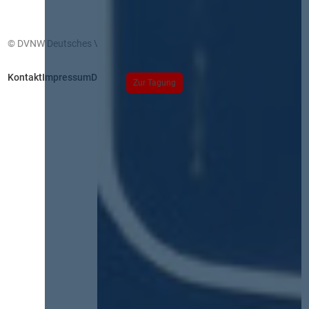
© DVNW Deutsches Vergabenetzwerk GmbH
Kontakt
Impressum
Datenschutz
Zur Tagung