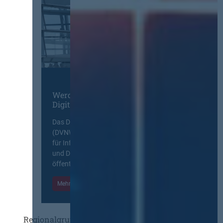
Werden Sie Mitglied im
Digitalen Netzwerk
Das Deutsche Vergabenetzwerk
(DVNW) ist eine exklusive Plattform
für Information, Wissensaustausch
und Diskurs zwischen allen am
öffentlichen Markt beteiligten Kräften.
Mehr Informationen
Einloggen
Regionalgruppen