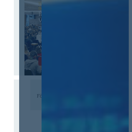
12. & 13. November 2026 in
Berlin
13. Deutscher
Vergabetag
Der Jahreskongress für
öffentliches
Beschaffungswesen und
Vergaberecht
Infos & Tickets
Förderer