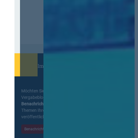
Immer informiert bleiben!
Möchten Sie keine Neuigkeiten aus dem
Vergabeblog verpassen? Per
E-Mail
Benachrichtigung
erhalten sie eine Nachricht zu
Themen Ihrer Wahl, sobald neue Beiträge
veröffentlicht werden.
Benachrichtigungen aktivieren