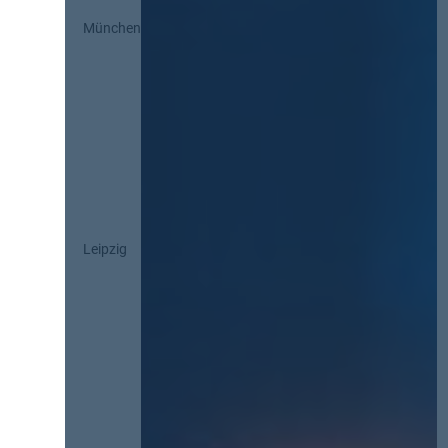
München
Leipzig