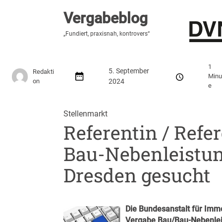
Vergabeblog
Vergabeblog
„Fundiert, praxisnah, kontrovers“
„Fundiert, praxisnah, kontrovers“
Stellenmarkt
Autor:innen
Über den Vergabeblo
1
5. September
Redakti
Minu
on
2024
e
Stellenmarkt
Referentin / Refe
Bau-Nebenleistun
Dresden gesucht
Die Bundesanstalt für Immo
Vergabe Bau/​Bau-Nebenlei