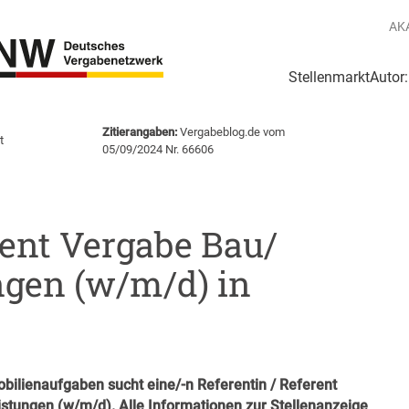
AK
Stellenmarkt
Autor
g
Login Netzwerk
Zitierangaben:
Vergabeblog.de vom
t
05/09/2024 Nr. 66606
rent Vergabe Bau/​
gen (w/m/d) in
bilienaufgaben sucht eine/-n Referentin / Referent
stungen (w/m/d). Alle Informationen zur Stellenanzeige