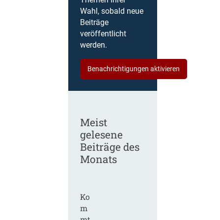
Themen Ihrer
Wahl, sobald neue
Beiträge
veröffentlicht
werden.
Benachrichtigungen aktivieren
Meist
gelesene
Beiträge des
Monats
Ko
m
mt