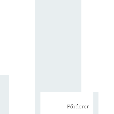
für die
ergänzend
Vertragsbe
gungen vo
IT-
Beschaffu
in der
öffentlich
Verwaltun
Zur Tagu
Förderer