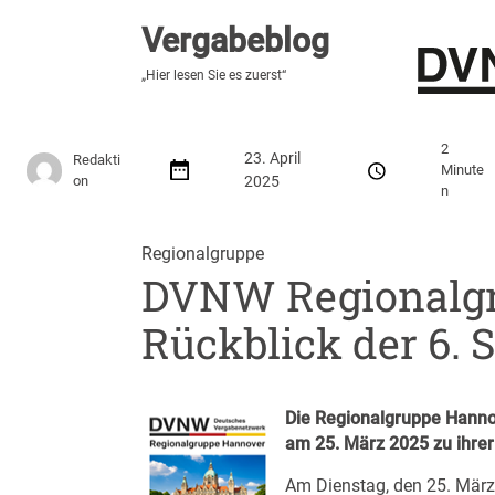
Vergabeblog
Vergabeblog
„Hier lesen Sie es zuerst“
„Hier lesen Sie es zuerst“
Stellenmarkt
Autor:innen
Über den Vergabeblo
2
23. April
Redakti
Minute
on
2025
n
Regionalgruppe
DVNW Regionalgr
Rückblick der 6. 
Die Regionalgruppe Hanno
am 25. März 2025 zu ihre
Am Dienstag, den 25. März