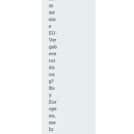
m
mt
ein
e
EU-
Ver
gab
eve
ror
dn
un
g?
Bu
y
Eur
ope
an,
me
hr