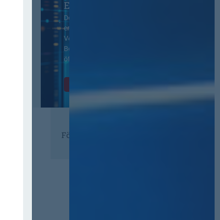
EVB-IT Thementag
Der Thementag für die
ergänzenden
Vertragsbedingungen von IT-
Beschaffung in der
öffentlichen Verwaltung
Zur Tagung
Förderer