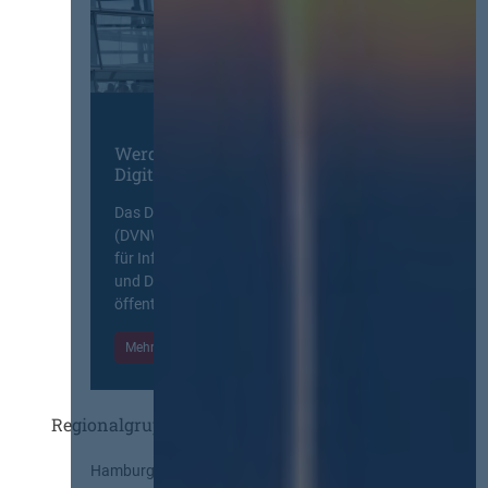
Werden Sie Mitglied im
Digitalen Netzwerk
Das Deutsche Vergabenetzwerk
(DVNW) ist eine exklusive Plattform
für Information, Wissensaustausch
und Diskurs zwischen allen am
öffentlichen Markt beteiligten Kräften.
Mehr Informationen
Einloggen
Regionalgruppen
Hamburg