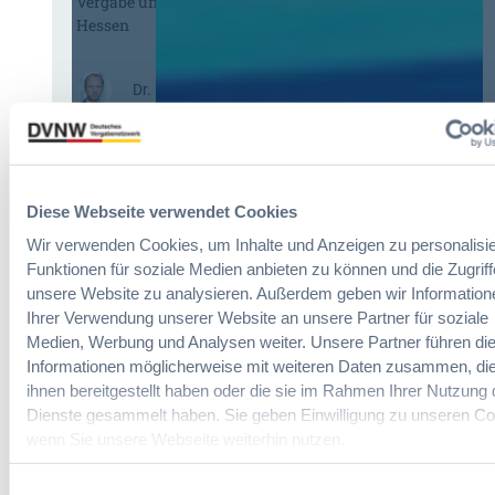
Vergabe und Ausbau der Tariftreue in
G
V
Hessen
W
e
B
r
:
g
:
Dr. Peter Braun
L
a
D
e
b
a
i
e
s
c
v
H
h
e
V
t
Diese Webseite verwendet Cookies
r
T
e
o
Wir verwenden Cookies, um Inhalte und Anzeigen zu personalisie
G
E
r
Funktionen für soziale Medien anbieten zu können und die Zugriff
2
r
d
unsere Website zu analysieren. Außerdem geben wir Information
0
l
n
Ihrer Verwendung unserer Website an unsere Partner für soziale
2
e
u
Medien, Werbung und Analysen weiter. Unsere Partner führen di
6
i
n
Informationen möglicherweise mit weiteren Daten zusammen, die
:
c
g
V
ihnen bereitgestellt haben oder die sie im Rahmen Ihrer Nutzung 
h
?
e
Dienste gesammelt haben. Sie geben Einwilligung zu unseren Co
t
B
r
wenn Sie unsere Webseite weiterhin nutzen.
e
u
e
r
y
i
u
Einwilligungsauswahl
E