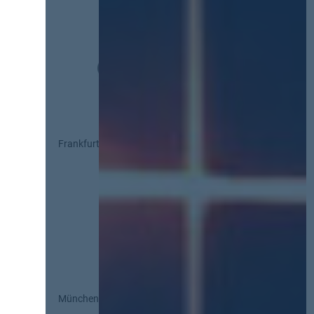
Frankfurt
München