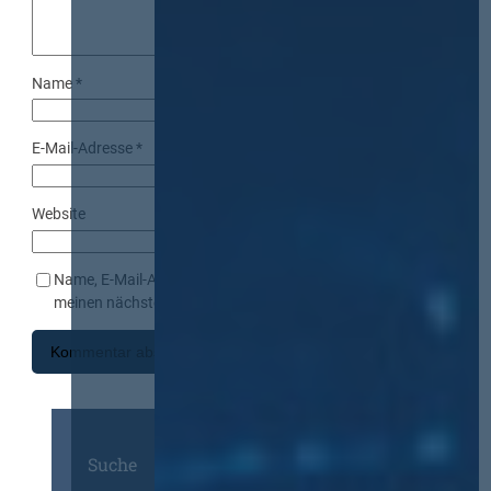
Name
*
E-Mail-Adresse
*
Website
Name, E-Mail-Adresse und Website in diesem Browser für
meinen nächsten Kommentar speichern.
Suche