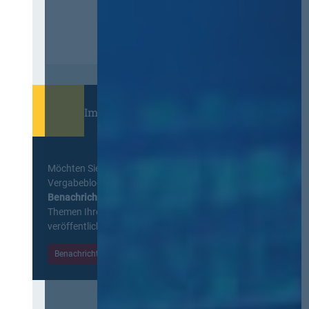
Immer informiert bleiben!
Möchten Sie keine Neuigkeiten aus dem
Vergabeblog verpassen? Per
E-Mail
Benachrichtigung
erhalten sie eine Nachricht zu
Themen Ihrer Wahl, sobald neue Beiträge
veröffentlicht werden.
Benachrichtigungen aktivieren