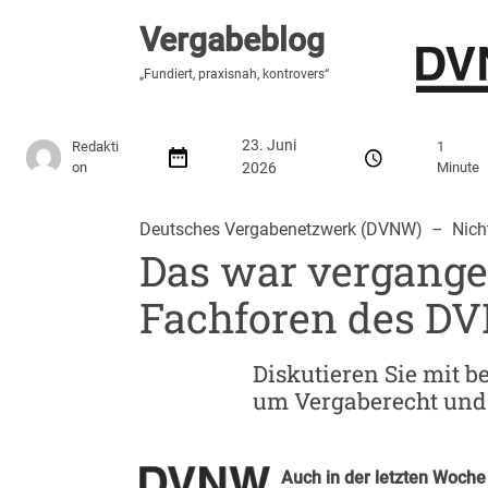
Vergabeblog
Vergabeblog
„Hier lesen Sie es zuerst“
„Fundiert, praxisnah, kontrovers“
Stellenmarkt
Autor:innen
Über den Vergabeblo
23. Juni
Redakti
1
on
2026
Minute
Deutsches Vergabenetzwerk (DVNW)
  –  
Nich
Das war vergang
Fachforen des DV
Diskutieren Sie mit 
um Vergaberecht und
Auch in der letzten Woche