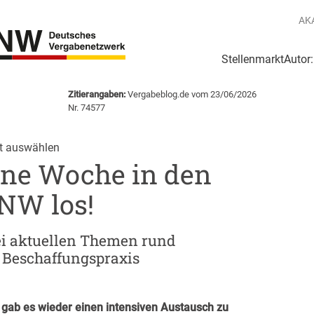
AK
Stellenmarkt
Autor
g
Login Netzwerk
Zitierangaben:
Vergabeblog.de vom 23/06/2026
Nr. 74577
t auswählen
ene Woche in den
NW los!
bei aktuellen Themen rund
 Beschaffungspraxis
 gab es wieder einen intensiven Austausch zu