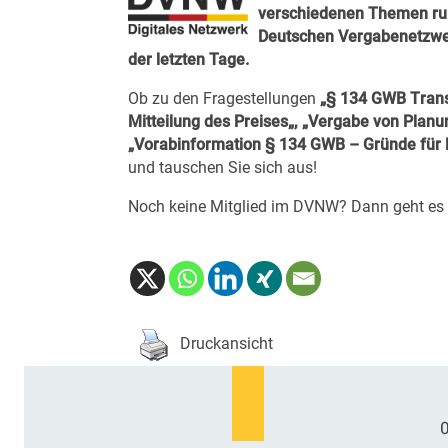
verschiedenen Themen ru
Deutschen Vergabenetzwer
der letzten Tage.
Ob zu den Fragestellungen
„
§ 134 GWB Trans
Mitteilung des Preises
„, „
Vergabe von Planu
„
Vorabin
formation
§ 134 GWB – Gründe für 
und tauschen Sie sich aus!
Noch keine Mitglied im DVNW? Dann geht es
Druckansicht
0