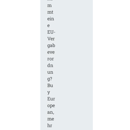
m
mt
ein
e
EU-
Ver
gab
eve
ror
dn
un
g?
Bu
y
Eur
ope
an,
me
hr