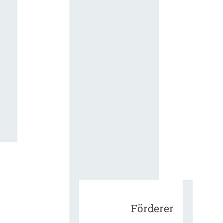
für die
ergänzend
Vertragsbe
gungen vo
IT-
Beschaffu
in der
öffentlich
Verwaltun
Zur Tagu
Förderer