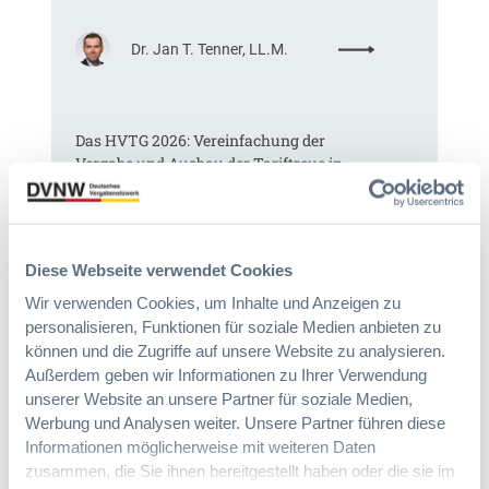
e
i
:
Dr. Jan T. Tenner, LL.M.
n
§
e
9
E
7
U
Das HVTG 2026: Vereinfachung der
a
-
Vergabe und Ausbau der Tariftreue in
G
V
Hessen
W
e
B
r
:
g
:
Dr. Peter Braun
L
a
Diese Webseite verwendet Cookies
D
e
b
a
i
Wir verwenden Cookies, um Inhalte und Anzeigen zu
e
s
c
personalisieren, Funktionen für soziale Medien anbieten zu
v
H
h
können und die Zugriffe auf unsere Website zu analysieren.
e
V
t
Außerdem geben wir Informationen zu Ihrer Verwendung
r
T
e
o
unserer Website an unsere Partner für soziale Medien,
G
E
r
Werbung und Analysen weiter. Unsere Partner führen diese
2
r
d
Informationen möglicherweise mit weiteren Daten
0
l
n
zusammen, die Sie ihnen bereitgestellt haben oder die sie im
2
e
u