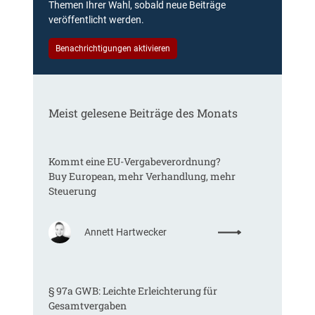
Themen Ihrer Wahl, sobald neue Beiträge
veröffentlicht werden.
Benachrichtigungen aktivieren
Meist gelesene Beiträge des Monats
Kommt eine EU-Vergabeverordnung?
Buy European, mehr Verhandlung, mehr
Steuerung
:
Annett Hartwecker
K
o
m
§ 97a GWB: Leichte Erleichterung für
m
Gesamtvergaben
t