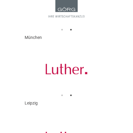
München
Leipzig