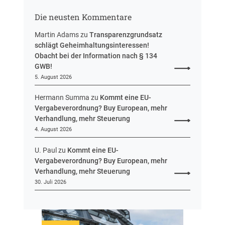
n
r
g
Die neusten Kommentare
e
u
Martin Adams
zu
Transparenzgrundsatz
e
schlägt Geheimhaltungsinteressen!
i
Obacht bei der Information nach § 134
n
GWB!
H
5. August 2026
e
s
Hermann Summa
zu
Kommt eine EU-
s
Vergabeverordnung? Buy European, mehr
e
Verhandlung, mehr Steuerung
n
4. August 2026
U. Paul
zu
Kommt eine EU-
Vergabeverordnung? Buy European, mehr
Verhandlung, mehr Steuerung
30. Juli 2026