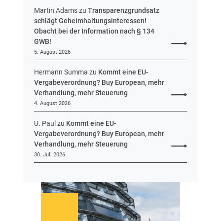
n
n
Martin Adams
zu
Transparenzgrundsatz
e
schlägt Geheimhaltungsinteressen!
n
Obacht bei der Information nach § 134
t
GWB!
w
5. August 2026
u
r
Hermann Summa
zu
Kommt eine EU-
f
Vergabeverordnung? Buy European, mehr
v
Verhandlung, mehr Steuerung
o
4. August 2026
r
U. Paul
zu
Kommt eine EU-
Vergabeverordnung? Buy European, mehr
Verhandlung, mehr Steuerung
30. Juli 2026