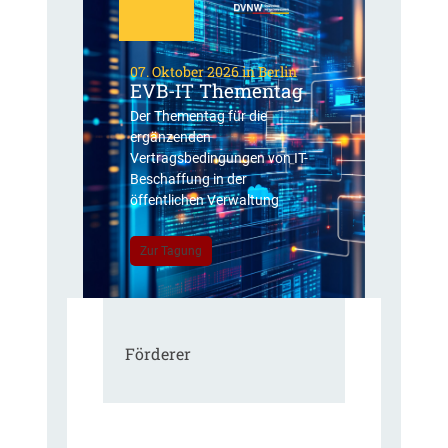
07. Oktober 2026 in Berlin
EVB-IT Thementag
Der Thementag für die
ergänzenden
Vertragsbedingungen von IT-
Beschaffung in der
öffentlichen Verwaltung
Zur Tagung
Förderer