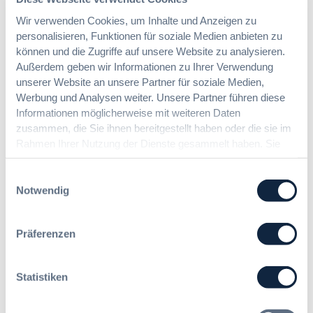
Wir verwenden Cookies, um Inhalte und Anzeigen zu
personalisieren, Funktionen für soziale Medien anbieten zu
können und die Zugriffe auf unsere Website zu analysieren.
Meist gelesene Beiträge des Monats
Außerdem geben wir Informationen zu Ihrer Verwendung
unserer Website an unsere Partner für soziale Medien,
Werbung und Analysen weiter. Unsere Partner führen diese
Kommt eine EU-Vergabeverordnung?
Informationen möglicherweise mit weiteren Daten
Buy European, mehr Verhandlung, mehr
zusammen, die Sie ihnen bereitgestellt haben oder die sie im
Steuerung
Rahmen Ihrer Nutzung der Dienste gesammelt haben. Sie
geben Einwilligung zu unseren Cookies, wenn Sie unsere
Webseite weiterhin nutzen.
Einwilligungsauswahl
:
Annett Hartwecker
Notwendig
K
o
m
Präferenzen
Das HVTG 2026: Vereinfachung der
m
Vergabe und Ausbau der Tariftreue in
t
Hessen
e
Statistiken
i
n
:
Dr. Peter Braun