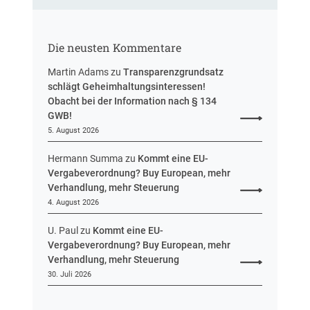
H
u
e
n
s
g
Die neusten Kommentare
s
e
Martin Adams
zu
Transparenzgrundsatz
n
schlägt Geheimhaltungsinteressen!
Obacht bei der Information nach § 134
GWB!
5. August 2026
Hermann Summa
zu
Kommt eine EU-
Vergabeverordnung? Buy European, mehr
Verhandlung, mehr Steuerung
4. August 2026
U. Paul
zu
Kommt eine EU-
Vergabeverordnung? Buy European, mehr
Verhandlung, mehr Steuerung
30. Juli 2026