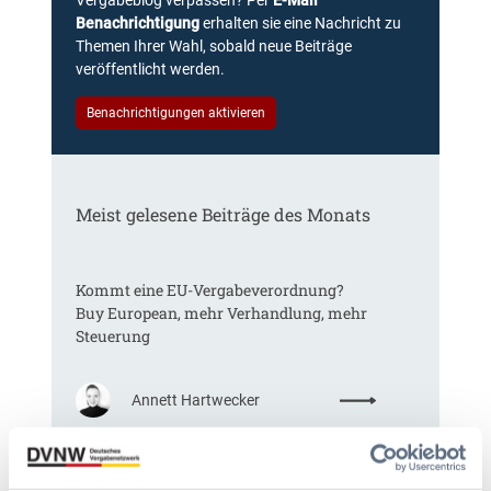
Vergabeblog verpassen? Per
E-Mail
Benachrichtigung
erhalten sie eine Nachricht zu
Themen Ihrer Wahl, sobald neue Beiträge
veröffentlicht werden.
Benachrichtigungen aktivieren
Meist gelesene Beiträge des Monats
Kommt eine EU-Vergabeverordnung?
Buy European, mehr Verhandlung, mehr
Steuerung
:
Annett Hartwecker
K
o
m
m