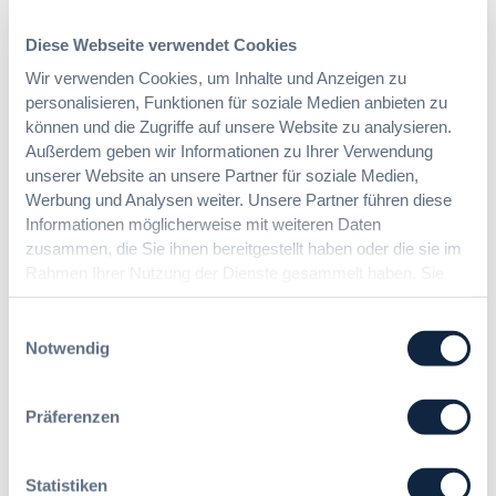
Das HVTG 2026: Vereinfachung der
Vergabe und Ausbau der Tariftreue in
t
Diese Webseite verwendet Cookies
Hessen
e
i
Wir verwenden Cookies, um Inhalte und Anzeigen zu
n
personalisieren, Funktionen für soziale Medien anbieten zu
:
Dr. Peter Braun
e
können und die Zugriffe auf unsere Website zu analysieren.
D
E
Außerdem geben wir Informationen zu Ihrer Verwendung
a
U
unserer Website an unsere Partner für soziale Medien,
s
-
Werbung und Analysen weiter. Unsere Partner führen diese
§ 97a GWB: Leichte Erleichterung für
H
V
Informationen möglicherweise mit weiteren Daten
Gesamtvergaben
V
e
zusammen, die Sie ihnen bereitgestellt haben oder die sie im
T
r
Rahmen Ihrer Nutzung der Dienste gesammelt haben. Sie
G
g
:
Dr. Jan T. Tenner, LL.M.
2
geben Einwilligung zu unseren Cookies, wenn Sie unsere
a
§
0
Webseite weiterhin nutzen.
Einwilligungsauswahl
b
9
2
Notwendig
e
7
6
v
a
:
e
G
V
Präferenzen
r
W
e
o
B
r
r
:
e
Statistiken
d