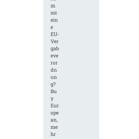
m
mt
ein
e
EU-
Ver
gab
eve
ror
dn
un
g?
Bu
y
Eur
ope
an,
me
hr