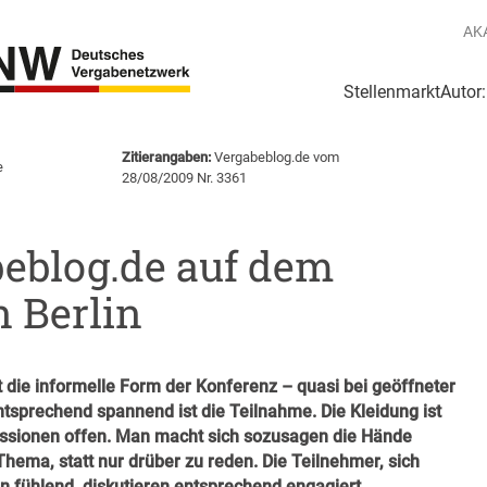
AK
Stellenmarkt
Autor
g
Login Netzwerk
Zitierangaben:
Vergabeblog.de vom
e
28/08/2009 Nr. 3361
beblog.de auf dem
 Berlin
t die informelle Form der Konferenz – quasi bei geöffneter
tsprechend spannend ist die Teilnahme. Die Kleidung ist
kussionen offen. Man macht sich sozusagen die Hände
hema, statt nur drüber zu reden. Die Teilnehmer, sich
fühlend, diskutieren entsprechend engagiert.