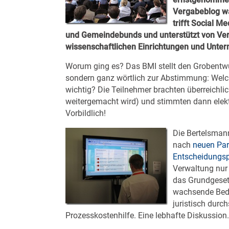
Vergabeblog wa
trifft Social M
und Gemeindebunds und unterstützt von Ve
wissenschaftlichen Einrichtungen und Untern
Worum ging es? Das BMI stellt den Grobentw
sondern ganz wörtlich zur Abstimmung: Welc
wichtig? Die Teilnehmer brachten überreichlic
weitergemacht wird) und stimmten dann elek
Vorbildlich!
Die Bertelsmann
nach
neuen Par
Entscheidungs
Verwaltung nur
das Grundgesetz
wachsende Bedür
juristisch durc
Prozesskostenhilfe. Eine lebhafte Diskussion.