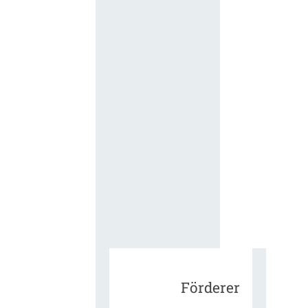
für die
ergänzend
Vertragsbe
gungen vo
IT-
Beschaffu
in der
öffentlich
Verwaltun
Zur Tagu
Förderer