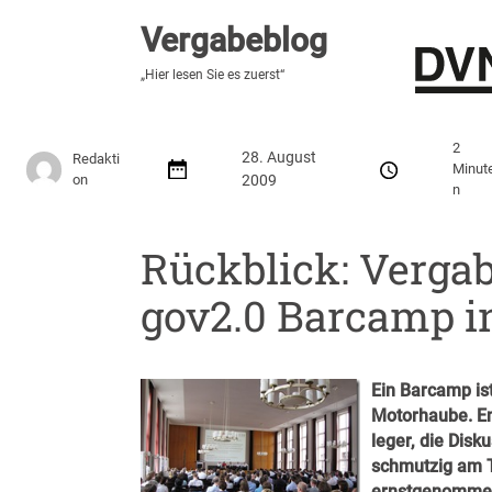
Vergabeblog
Vergabeblog
„Hier lesen Sie es zuerst“
„Hier lesen Sie es zuerst“
Stellenmarkt
Autor:innen
Über den Vergabeblo
2
28. August
Redakti
Minut
on
2009
n
Rückblick: Verga
gov2.0 Barcamp in
Ein Barcamp is
Motorhaube. En
leger, die Dis
schmutzig am T
ernstgenommen 